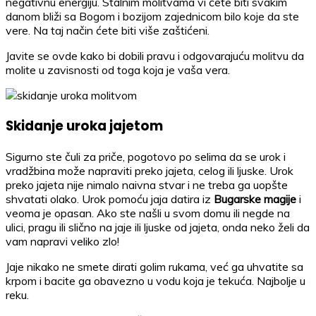
negativnu energiju. Stalnim molitvama vi ćete biti svakim
danom bliži sa Bogom i bozijom zajednicom bilo koje da ste
vere. Na taj način ćete biti više zaštićeni.
Javite se ovde kako bi dobili pravu i odgovarajuću molitvu da
molite u zavisnosti od toga koja je vaša vera.
Skidanje uroka jajetom
Sigurno ste čuli za priče, pogotovo po selima da se urok i
vradžbina može napraviti preko jajeta, celog ili ljuske. Urok
preko jajeta nije nimalo naivna stvar i ne treba ga uopšte
shvatati olako. Urok pomoću jaja datira iz
Bugarske magije
i
veoma je opasan. Ako ste našli u svom domu ili negde na
ulici, pragu ili slično na jaje ili ljuske od jajeta, onda neko želi da
vam napravi veliko zlo!
Jaje nikako ne smete dirati golim rukama, već ga uhvatite sa
krpom i bacite ga obavezno u vodu koja je tekuća. Najbolje u
reku.