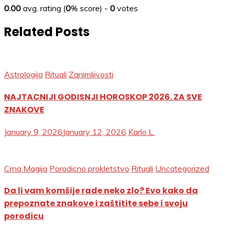
0.00
avg. rating (
0
% score) -
0
votes
Related Posts
Astrologija
Rituali
Zanimljivosti
NAJTACNIJI GODISNJI HOROSKOP 2026. ZA SVE
ZNAKOVE
January 9, 2026
January 12, 2026
Karlo L.
Crna Magija
Porodicno prokletstvo
Rituali
Uncategorized
Da li vam komšije rade neko zlo? Evo kako da
prepoznate znakove i zaštitite sebe i svoju
porodicu