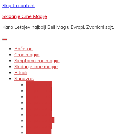
Skip to content
Skidanje Crne Magije
Karlo Letajev najbolji Beli Mag u Evropi. Zvanicni sajt.
Početna
Crna magija
Simptomi crne magije
Skidanje crne magije
Rituali
Sanovnik
Sanjati sa A
Sanjati sa B
Sanjati sa C
Sanjati sa Č
Sanjati sa Ć
Sanjati sa D
Sanjati sa Dž
Sanjati sa Đ
Sanjati sa E