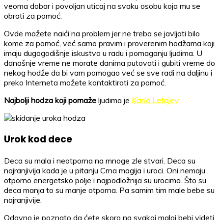
veoma dobar i povoljan uticaj na svaku osobu koja mu se
obrati za pomoć.
Ovde možete naići na problem jer ne treba se javljati bilo
kome za pomoć, već samo pravim i proverenim hodžama koji
imaju dugogodišnje iskustvo u radu i pomaganju ljudima. U
današnje vreme ne morate danima putovati i gubiti vreme do
nekog hodže da bi vam pomogao već se sve radi na daljinu i
preko Interneta možete kontaktirati za pomoć.
Najbolji hodza koji pomaže
ljudima je
Karlo Letajev
.
Urok kod dece
Deca su mala i neotporna na mnoge zle stvari. Deca su
najranjivija kada je u pitanju Crna magija i uroci. Oni nemaju
otporno energetsko polje i najpodložnija su urocima. Što su
deca manja to su manje otporna. Pa samim tim male bebe su
najranjivije.
Odavno je poznato da ćete skoro na svakoj maloj bebi videti