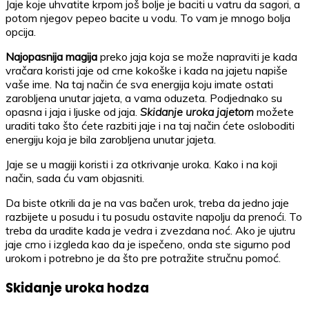
Jaje koje uhvatite krpom još bolje je baciti u vatru da sagori, a
potom njegov pepeo bacite u vodu. To vam je mnogo bolja
opcija.
Najopasnija magija
preko jaja koja se može napraviti je kada
vračara koristi jaje od crne kokoške i kada na jajetu napiše
vaše ime. Na taj način će sva energija koju imate ostati
zarobljena unutar jajeta, a vama oduzeta. Podjednako su
opasna i jaja i ljuske od jaja.
Skidanje uroka jajetom
možete
uraditi tako što ćete razbiti jaje i na taj način ćete osloboditi
energiju koja je bila zarobljena unutar jajeta.
Jaje se u magiji koristi i za otkrivanje uroka. Kako i na koji
način, sada ću vam objasniti.
Da biste otkrili da je na vas bačen urok, treba da jedno jaje
razbijete u posudu i tu posudu ostavite napolju da prenoći. To
treba da uradite kada je vedra i zvezdana noć. Ako je ujutru
jaje crno i izgleda kao da je ispečeno, onda ste sigurno pod
urokom i potrebno je da što pre potražite stručnu pomoć.
Skidanje uroka hodza