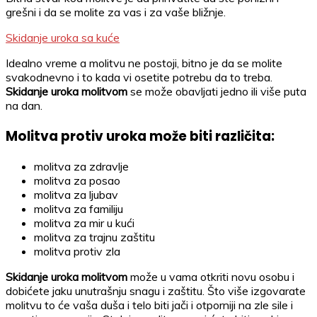
grešni i da se molite za vas i za vaše bližnje.
Skidanje uroka sa kuće
Idealno vreme a molitvu ne postoji, bitno je da se molite
svakodnevno i to kada vi osetite potrebu da to treba.
Skidanje uroka molitvom
se može obavljati jedno ili više puta
na dan.
Molitva protiv uroka
može biti različita:
molitva za zdravlje
molitva za posao
molitva za ljubav
molitva za familiju
molitva za mir u kući
molitva za trajnu zaštitu
molitva protiv zla
Skidanje uroka molitvom
može u vama otkriti novu osobu i
dobićete jaku unutrašnju snagu i zaštitu. Što više izgovarate
molitvu to će vaša duša i telo biti jači i otporniji na zle sile i