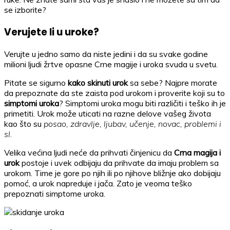
se izborite?
Verujete li u uroke?
Verujte u jedno samo da niste jedini i da su svake godine
milioni ljudi žrtve opasne Crne magije i uroka svuda u svetu.
Pitate se sigurno
kako skinuti urok
sa sebe? Najpre morate
da prepoznate da ste zaista pod urokom i proverite koji su to
simptomi uroka
? Simptomi uroka mogu biti različiti i teško ih je
primetiti. Urok može uticati na razne delove vašeg života
kao što su
posao, zdravlje, ljubav, učenje, novac, problemi i
sl.
Velika većina ljudi neće da prihvati činjenicu da
Crna magija i
urok
postoje i uvek odbijaju da prihvate da imaju problem sa
urokom. Time je gore po njih ili po njihove bližnje ako dobijaju
pomoć, a urok napreduje i jača. Zato je veoma teško
prepoznati simptome uroka.