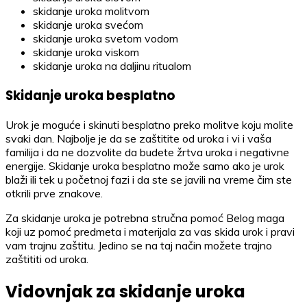
skidanje uroka molitvom
skidanje uroka svećom
skidanje uroka svetom vodom
skidanje uroka viskom
skidanje uroka na daljinu ritualom
Skidanje uroka besplatno
Urok je moguće i skinuti besplatno preko molitve koju molite
svaki dan. Najbolje je da se zaštitite od uroka i vi i vaša
familija i da ne dozvolite da budete žrtva uroka i negativne
energije. Skidanje uroka besplatno može samo ako je urok
blaži ili tek u početnoj fazi i da ste se javili na vreme čim ste
otkrili prve znakove.
Za skidanje uroka je potrebna stručna pomoć Belog maga
koji uz pomoć predmeta i materijala za vas skida urok i pravi
vam trajnu zaštitu. Jedino se na taj način možete trajno
zaštititi od uroka.
Vidovnjak za skidanje uroka