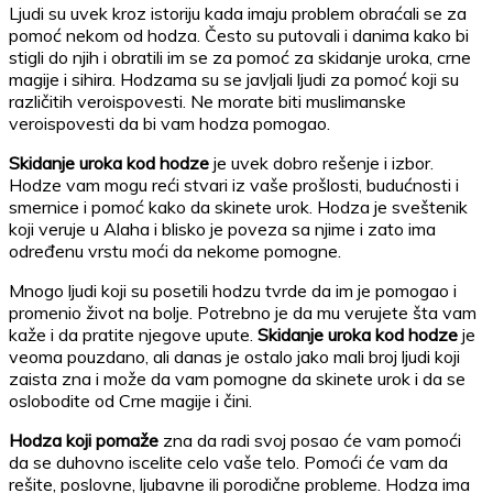
Ljudi su uvek kroz istoriju kada imaju problem obraćali se za
pomoć nekom od hodza. Često su putovali i danima kako bi
stigli do njih i obratili im se za pomoć za skidanje uroka, crne
magije i sihira. Hodzama su se javljali ljudi za pomoć koji su
različitih veroispovesti. Ne morate biti muslimanske
veroispovesti da bi vam hodza pomogao.
Skidanje uroka kod hodze
je uvek dobro rešenje i izbor.
Hodze vam mogu reći stvari iz vaše prošlosti, budućnosti i
smernice i pomoć kako da skinete urok. Hodza je sveštenik
koji veruje u Alaha i blisko je poveza sa njime i zato ima
određenu vrstu moći da nekome pomogne.
Mnogo ljudi koji su posetili hodzu tvrde da im je pomogao i
promenio život na bolje. Potrebno je da mu verujete šta vam
kaže i da pratite njegove upute.
Skidanje uroka kod hodze
je
veoma pouzdano, ali danas je ostalo jako mali broj ljudi koji
zaista zna i može da vam pomogne da skinete urok i da se
oslobodite od Crne magije i čini.
Hodza koji pomaže
zna da radi svoj posao će vam pomoći
da se duhovno iscelite celo vaše telo. Pomoći će vam da
rešite, poslovne, ljubavne ili porodične probleme. Hodza ima