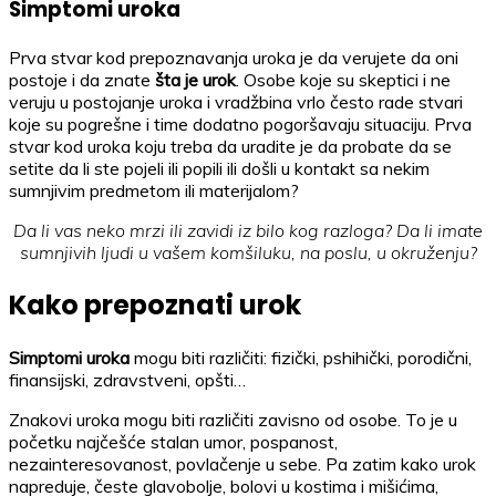
Simptomi uroka
Prva stvar kod prepoznavanja uroka je da verujete da oni
postoje i da znate
šta je urok
. Osobe koje su skeptici i ne
veruju u postojanje uroka i vradžbina vrlo često rade stvari
koje su pogrešne i time dodatno pogoršavaju situaciju. Prva
stvar kod uroka koju treba da uradite je da probate da se
setite da li ste pojeli ili popili ili došli u kontakt sa nekim
sumnjivim predmetom ili materijalom?
Da li vas neko mrzi ili zavidi iz bilo kog razloga? Da li imate
sumnjivih ljudi u vašem komšiluku, na poslu, u okruženju?
Kako prepoznati urok
Simptomi uroka
mogu biti različiti: fizički, pshihički, porodični,
finansijski, zdravstveni, opšti…
Znakovi uroka mogu biti različiti zavisno od osobe. To je u
početku najčešće stalan umor, pospanost,
nezainteresovanost, povlačenje u sebe. Pa zatim kako urok
napreduje, česte glavobolje, bolovi u kostima i mišićima,