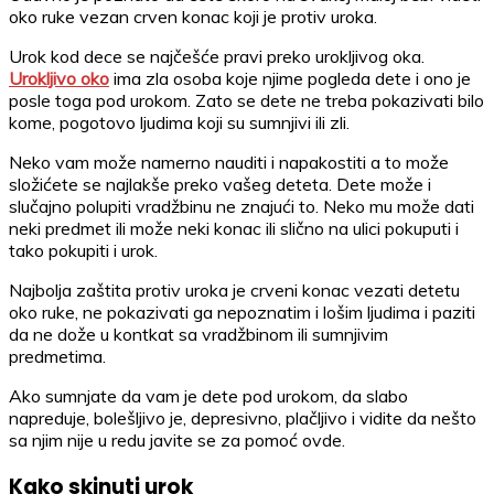
oko ruke vezan crven konac koji je protiv uroka.
Urok kod dece se najčešće pravi preko urokljivog oka.
Urokljivo oko
ima zla osoba koje njime pogleda dete i ono je
posle toga pod urokom. Zato se dete ne treba pokazivati bilo
kome, pogotovo ljudima koji su sumnjivi ili zli.
Neko vam može namerno nauditi i napakostiti a to može
složićete se najlakše preko vašeg deteta. Dete može i
slučajno polupiti vradžbinu ne znajući to. Neko mu može dati
neki predmet ili može neki konac ili slično na ulici pokuputi i
tako pokupiti i urok.
Najbolja zaštita protiv uroka je crveni konac vezati detetu
oko ruke, ne pokazivati ga nepoznatim i lošim ljudima i paziti
da ne dože u kontkat sa vradžbinom ili sumnjivim
predmetima.
Ako sumnjate da vam je dete pod urokom, da slabo
napreduje, bolešljivo je, depresivno, plačljivo i vidite da nešto
sa njim nije u redu javite se za pomoć ovde.
Kako skinuti urok