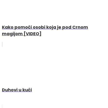
Kako pomoći osobi koja je pod Crnom
magijom [VIDEO]
Duhovi u kući