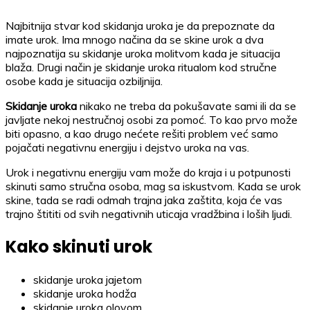
Najbitnija stvar kod skidanja uroka je da prepoznate da
imate urok. Ima mnogo načina da se skine urok a dva
najpoznatija su skidanje uroka molitvom kada je situacija
blaža. Drugi način je skidanje uroka ritualom kod stručne
osobe kada je situacija ozbiljnija.
Skidanje uroka
nikako ne treba da pokušavate sami ili da se
javljate nekoj nestručnoj osobi za pomoć. To kao prvo može
biti opasno, a kao drugo nećete rešiti problem već samo
pojačati negativnu energiju i dejstvo uroka na vas.
Urok i negativnu energiju vam može do kraja i u potpunosti
skinuti samo stručna osoba, mag sa iskustvom. Kada se urok
skine, tada se radi odmah trajna jaka zaštita, koja će vas
trajno štititi od svih negativnih uticaja vradžbina i loših ljudi.
Kako skinuti urok
skidanje uroka jajetom
skidanje uroka hodža
skidanje uroka olovom