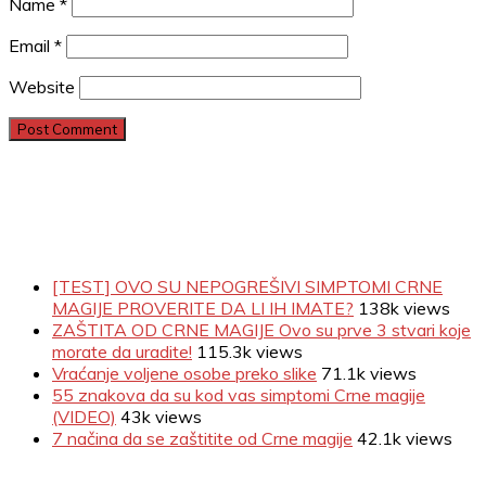
Name
*
Email
*
Website
[TEST] OVO SU NEPOGREŠIVI SIMPTOMI CRNE
MAGIJE PROVERITE DA LI IH IMATE?
138k views
ZAŠTITA OD CRNE MAGIJE Ovo su prve 3 stvari koje
morate da uradite!
115.3k views
Vraćanje voljene osobe preko slike
71.1k views
55 znakova da su kod vas simptomi Crne magije
(VIDEO)
43k views
7 načina da se zaštitite od Crne magije
42.1k views