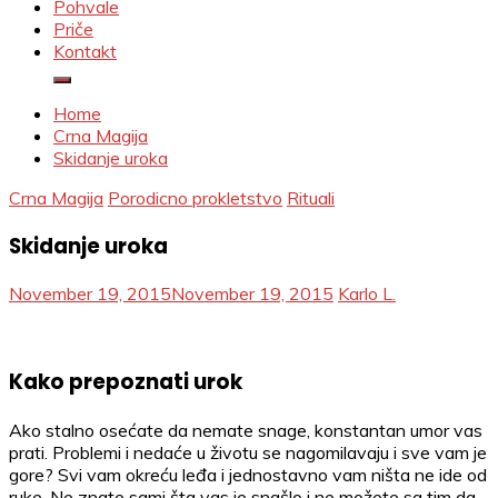
Pohvale
Priče
Kontakt
Home
Crna Magija
Skidanje uroka
Crna Magija
Porodicno prokletstvo
Rituali
Skidanje uroka
November 19, 2015
November 19, 2015
Karlo L.
Kako prepoznati urok
Ako stalno osećate da nemate snage, konstantan umor vas
prati. Problemi i nedaće u životu se nagomilavaju i sve vam je
gore? Svi vam okreću leđa i jednostavno vam ništa ne ide od
ruke. Ne znate sami šta vas je snašlo i ne možete sa tim da