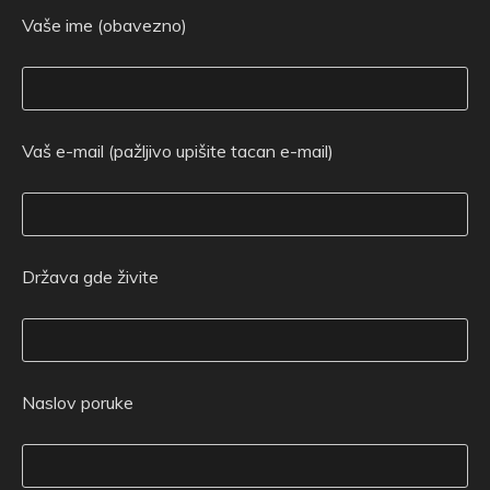
Vaše ime (obavezno)
Vaš e-mail (pažljivo upišite tacan e-mail)
Država gde živite
Naslov poruke