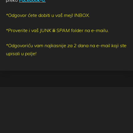
preko
Facebook-a
.
*Odgovor ćete dobiti u vaš mejl INBOX.
*Proverite i vaš
JUNK
ili
SPAM
folder na e-mailu.
*Odgovoriću vam najkasnije za 2 dana na e-mail koji ste
upisali u polje!