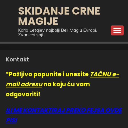
Skip
SKIDANJE CRNE
to
MAGIJE
content
Karlo Letajev najbolji Beli Mag u Evropi.
Zvanicni sajt.
Kontakt
*Pažljivo popunite i unesite
TAČNU e-
mail adresu
na koju ću vam
odgovoriti!
ILI ME KONTAKTIRAJ PREKO FEJSA OVDE
PISI