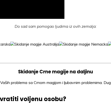
Do sad sam pomogao ljudima iz ovih zemalja:
Skidanje Crne magije na daljinu
ih problema sa Crnom magijom i ljubavnim problemima. Dugo god
vratiti voljenu osobu?