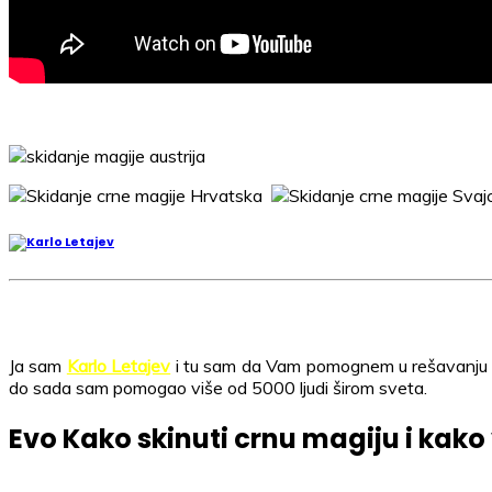
Ja sam
Karlo Letajev
i tu sam da Vam pomognem u rešavanju Vaš
do sada sam pomogao više od 5000 ljudi širom sveta.
Evo Kako skinuti crnu magiju i kako 