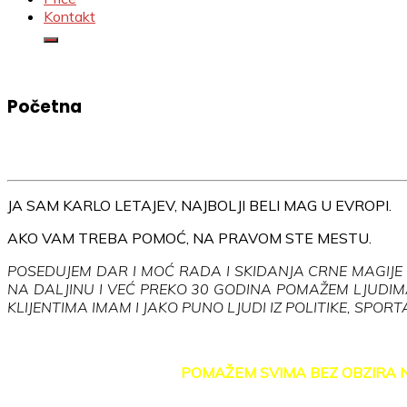
Kontakt
Početna
JA SAM KARLO LETAJEV, NAJBOLJI BELI MAG U EVROPI.
AKO VAM TREBA POMOĆ, NA PRAVOM STE MESTU.
POSEDUJEM DAR I MOĆ RADA I SKIDANJA CRNE MAGIJE 
NA DALJINU I VEĆ PREKO 30 GODINA POMAŽEM LJUDIMA
KLIJENTIMA IMAM I JAKO PUNO LJUDI IZ POLITIKE, SPOR
POMAŽEM SVIMA BEZ OBZIRA 