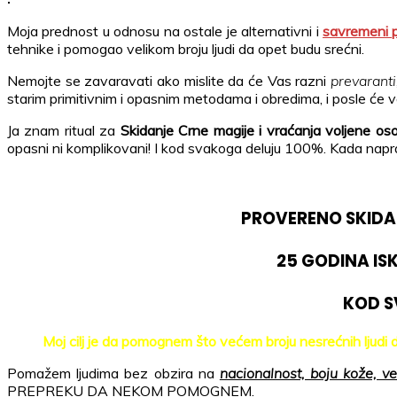
Moja prednost u odnosu na ostale je alternativni i
savremeni p
tehnike i pomogao velikom broju ljudi da opet budu srećni.
Nemojte se zavaravati ako mislite da će Vas razni
prevaranti
starim primitivnim i opasnim metodama i obredima, i posle će va
Ja znam ritual za
Skidanje Crne magije i vraćanja voljene os
opasni ni komplikovani! I kod svakoga deluju 100%. Kada napra
PROVERENO SKIDA
25 GODINA IS
KOD S
Moj cilj je da pomognem što većem broju nesrećnih ljudi d
Pomažem ljudima bez obzira na
nacionalnost, boju kože, ve
PREPREKU DA NEKOM POMOGNEM.