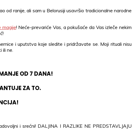
o od ranije, ali sam u Belorusiji usavršio tradicionalne narodne
e magije
! Neće-prevariće Vas, a pokušaće da Vas izleče nekim
ć!
ice i uputstva koje sledite i pridržavate se. Moji rituali nisu
ili ne.
MANJE OD 7 DANA!
ANTUJE ZA TO.
NCIJA!
ve zadovoljni i srećni! DALJINA I RAZLIKE NE PREDSTAVLJAJU