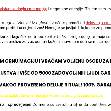
ristup skidanja crne magije
i negativne energije. Taj dar sam ima
, magovi, Vidoviti iz oglasa i vračare
pomoći od
delovanja crn
m pretiti i ucenjivati vas! Nemojte se javljati bilo kome za pomo
obe
za koju čak ne treba kontakt uživo, nego dobijete moje smern
vim analizu za vas odmah kažem i navedem da li se moće raditi 
M CRNU MAGIJU I VRAĆAM VOLJENU OSOBU ZA 
KUSTVA I VIŠE OD 5000 ZADOVOLJNIH LJUDI GAR
VAKOG PROVERENO DELUJE RITUAL! 100% GARA
a se oslobode crne magije i vrate na pravi put i budu srećni!
ru i opredeljenje!
Za mene su svi isti, a cilj je da opet ži