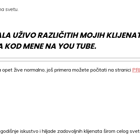
na svetu.
LA UŽIVO RAZLIČITIH MOJIH KLIJEN
A KOD MENE NA YOU TUBE.
opet žive normalno, još primera možete počitati na stranici
PR
odišnje iskustvo i hiljade zadovoljnih klijenata širom celog sveta