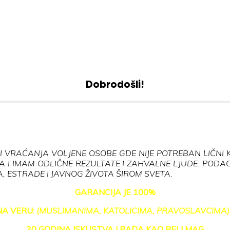
Dobrodošli!
I VRAĆANJA VOLJENE OSOBE GDE NIJE POTREBAN LIČNI K
 I IMAM ODLIČNE REZULTATE I ZAHVALNE LJUDE. PODACI
TA, ESTRADE I JAVNOG ŽIVOTA ŠIROM SVETA.
GARANCIJA JE 100%
NA VERU:
(MUSLIMANIMA, KATOLICIMA, PRAVOSLAVCIMA)
30 GODINA ISKUSTVA I RADA KAO BELI MAG