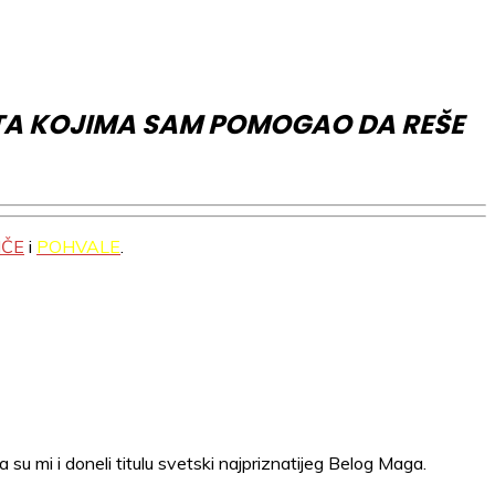
ATA KOJIMA SAM POMOGAO DA REŠE
IČE
i
POHVALE
.
 su mi i doneli titulu svetski najpriznatijeg Belog Maga.