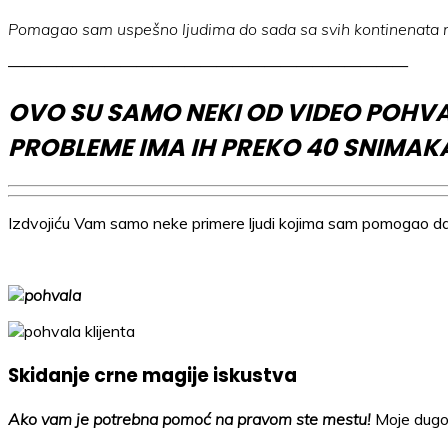
Pomagao sam uspešno ljudima do sada sa svih kontinenata 
—————————————————————————
OVO SU SAMO NEKI OD VIDEO POHVA
PROBLEME IMA IH PREKO 40 SNIMAK
Izdvojiću Vam samo neke primere ljudi kojima sam pomogao da 
Skidanje crne magije iskustva
Ako vam je potrebna pomoć na pravom ste mestu!
Moje dugog