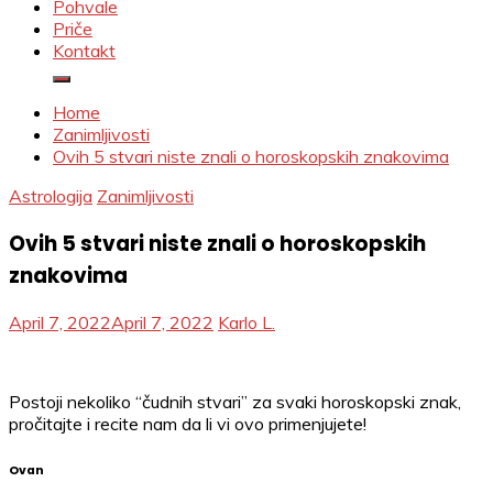
Pohvale
Priče
Kontakt
Home
Zanimljivosti
Ovih 5 stvari niste znali o horoskopskih znakovima
Astrologija
Zanimljivosti
Ovih 5 stvari niste znali o horoskopskih
znakovima
April 7, 2022
April 7, 2022
Karlo L.
Postoji nekoliko “čudnih stvari” za svaki horoskopski znak,
pročitajte i recite nam da li vi ovo primenjujete!
Ovan