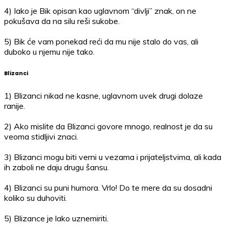
4) Iako je Bik opisan kao uglavnom “divlji” znak, on ne
pokušava da na silu reši sukobe.
5) Bik će vam ponekad reći da mu nije stalo do vas, ali
duboko u njemu nije tako.
Blizanci
1) Blizanci nikad ne kasne, uglavnom uvek drugi dolaze
ranije.
2) Ako mislite da Blizanci govore mnogo, realnost je da su
veoma stidljivi znaci.
3) Blizanci mogu biti verni u vezama i prijateljstvima, ali kada
ih zaboli ne daju drugu šansu.
4) Blizanci su puni humora. Vrlo! Do te mere da su dosadni
koliko su duhoviti.
5) Blizance je lako uznemiriti.