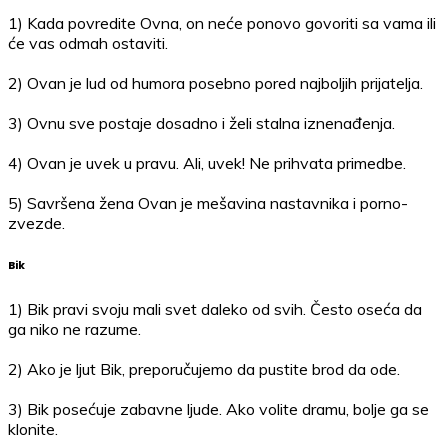
1) Kada povredite Ovna, on neće ponovo govoriti sa vama ili
će vas odmah ostaviti.
2) Ovan je lud od humora posebno pored najboljih prijatelja.
3) Ovnu sve postaje dosadno i želi stalna iznenađenja.
4) Ovan je uvek u pravu. Ali, uvek! Ne prihvata primedbe.
5) Savršena žena Ovan je mešavina nastavnika i porno-
zvezde.
Bik
1) Bik pravi svoju mali svet daleko od svih. Često oseća da
ga niko ne razume.
2) Ako je ljut Bik, preporučujemo da pustite brod da ode.
3) Bik posećuje zabavne ljude. Ako volite dramu, bolje ga se
klonite.