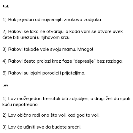
Rak
1) Rak je jedan od najvernijih znakova zodijaka.
2) Rakovi se lako ne otvaraju, a kada vam se otvore uvek
ćete biti urezani u njihovom srcu.
3) Rakovi takođe vole svoju mamu. Mnogo!
4) Rakovi često prolazi kroz faze “depresije” bez razloga.
5) Rakovi su lojalni porodici i prijateljima.
Lav
1) Lav može jedan trenutak biti zaljubljen, a drugi želi da spali
kuću nepotrebno.
2) Lav obično radi ono što voli, kad god to voli.
3) Lav će učiniti sve da budete srećni.