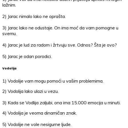
lažnim.
2) Jarac nimalo lako ne oprašta.
3) Jarac lako ne odustaje. On ima moć da vam pomogne u
svemu.
4) Jarac je lud za radom i žrtvuju sve. Odnos? Šta je ovo?
5) Jarac je odan porodici.
Vodolija
1) Vodolije vam mogu pomoći u vašim problemima.
2) Vodolija lako ulazi u vezu.
3) Kada se Vodlija zaljubi, ona ima 15.000 emocija u minuti.
4) Vodolija je veoma dinamičan znak.
5) Vodolije ne vole nesigurne ljude.