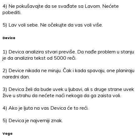
4) Ne pokušavajte da se svađate sa Lavom. Nećete
pobediti.
5) Lav voli sebe. Ne očekujte da vas voli više.
Devica
1) Devica analizira stvari previše. Da nađe problem u stanju
je da analizira tekst od 5000 reči.
2) Device nikada ne miruju. Čak i kada spavaju, one planiraju
naredni dan.
3) Devica želi da bude uvek u ljubavi, ali s druge strane uvek
žive u strahu da nećete naći nekoga da ga zaista voli.
4) Ako je ljuta na vas Devica će to reći.
5) Devica je najverniji znak.
Vaga