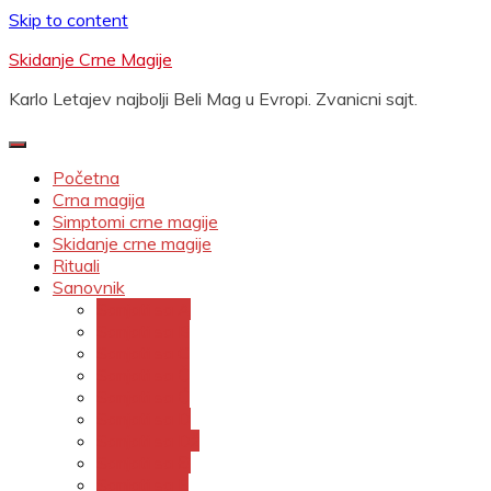
Skip to content
Skidanje Crne Magije
Karlo Letajev najbolji Beli Mag u Evropi. Zvanicni sajt.
Početna
Crna magija
Simptomi crne magije
Skidanje crne magije
Rituali
Sanovnik
Sanjati sa A
Sanjati sa B
Sanjati sa C
Sanjati sa Č
Sanjati sa Ć
Sanjati sa D
Sanjati sa Dž
Sanjati sa Đ
Sanjati sa E