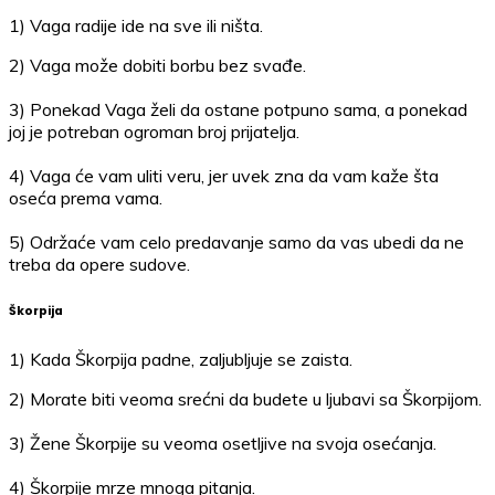
1) Vaga radije ide na sve ili ništa.
2) Vaga može dobiti borbu bez svađe.
3) Ponekad Vaga želi da ostane potpuno sama, a ponekad
joj je potreban ogroman broj prijatelja.
4) Vaga će vam uliti veru, jer uvek zna da vam kaže šta
oseća prema vama.
5) Održaće vam celo predavanje samo da vas ubedi da ne
treba da opere sudove.
Škorpija
1) Kada Škorpija padne, zaljubljuje se zaista.
2) Morate biti veoma srećni da budete u ljubavi sa Škorpijom.
3) Žene Škorpije su veoma osetljive na svoja osećanja.
4) Škorpije mrze mnoga pitanja.