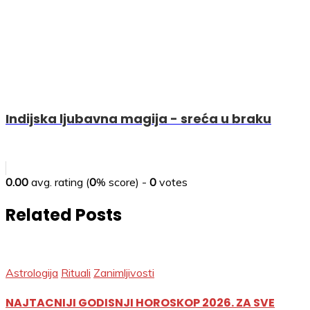
Indijska ljubavna magija - sreća u braku
0.00
avg. rating (
0
% score) -
0
votes
Related Posts
Astrologija
Rituali
Zanimljivosti
NAJTACNIJI GODISNJI HOROSKOP 2026. ZA SVE