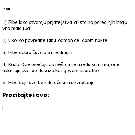
Riba
1) Ribe lako stvaraju prijateljstva, ali stalno pored njih imaju
vrlo malo ljudi.
2) Ukoliko povredite Ribu, odmah će “dobiti nokte”.
3) Ribe dobro čuvaju tajne drugih.
4) Kada Ribe osećaju da nešto nije u redu sa njima, one
uklanjaju sve, do dokaza koji govore suprotno.
5) Ribe daju sve bez da očekuju uzvraćanje.
Procitajte i ovo: