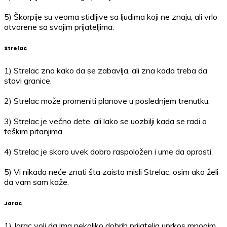
5) Škorpije su veoma stidljive sa ljudima koji ne znaju, ali vrlo
otvorene sa svojim prijateljima.
Strelac
1) Strelac zna kako da se zabavlja, ali zna kada treba da
stavi granice.
2) Strelac može promeniti planove u poslednjem trenutku.
3) Strelac je večno dete, ali lako se uozbilji kada se radi o
teškim pitanjima.
4) Strelac je skoro uvek dobro raspoložen i ume da oprosti.
5) Vi nikada neće znati šta zaista misli Strelac, osim ako želi
da vam sam kaže.
Jarac
1) Jarac voli da ima nekoliko dobrih prijatelja uprkos mnogim