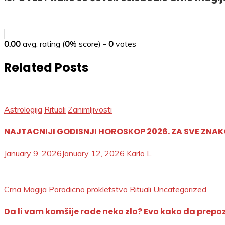
0.00
avg. rating (
0
% score) -
0
votes
Related Posts
Astrologija
Rituali
Zanimljivosti
NAJTACNIJI GODISNJI HOROSKOP 2026. ZA SVE ZNA
January 9, 2026
January 12, 2026
Karlo L.
Crna Magija
Porodicno prokletstvo
Rituali
Uncategorized
Da li vam komšije rade neko zlo? Evo kako da prepoz