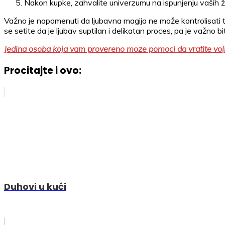
Nakon kupke, zahvalite univerzumu na ispunjenju vaših žel
Važno je napomenuti da ljubavna magija ne može kontrolisati tuđu
se setite da je ljubav suptilan i delikatan proces, pa je važno b
Jedina osoba koja vam provereno moze pomoci da vratite volj
Procitajte i ovo:
Duhovi u kući