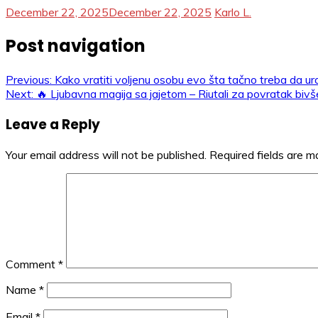
December 22, 2025
December 22, 2025
Karlo L.
Post navigation
Previous:
Kako vratiti voljenu osobu evo šta tačno treba da ur
Next:
🔥 Ljubavna magija sa jajetom – Riutali za povratak bivše
Leave a Reply
Your email address will not be published.
Required fields are 
Comment
*
Name
*
Email
*