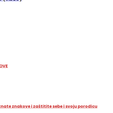
KOVE
nate znakove i zaštitite sebe i svoju porodicu