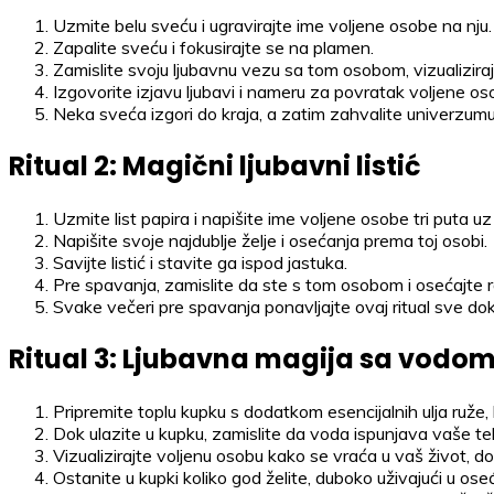
Uzmite belu sveću i ugravirajte ime voljene osobe na nju.
Zapalite sveću i fokusirajte se na plamen.
Zamislite svoju ljubavnu vezu sa tom osobom, vizualiziraju
Izgovorite izjavu ljubavi i nameru za povratak voljene os
Neka sveća izgori do kraja, a zatim zahvalite univerzumu 
Ritual 2: Magični ljubavni listić
Uzmite list papira i napišite ime voljene osobe tri puta uz
Napišite svoje najdublje želje i osećanja prema toj osobi.
Savijte listić i stavite ga ispod jastuka.
Pre spavanja, zamislite da ste s tom osobom i osećajte ra
Svake večeri pre spavanja ponavljajte ovaj ritual sve dok 
Ritual 3: Ljubavna magija sa vodo
Pripremite toplu kupku s dodatkom esencijalnih ulja ruže, 
Dok ulazite u kupku, zamislite da voda ispunjava vaše telo 
Vizualizirajte voljenu osobu kako se vraća u vaš život, don
Ostanite u kupki koliko god želite, duboko uživajući u oseć