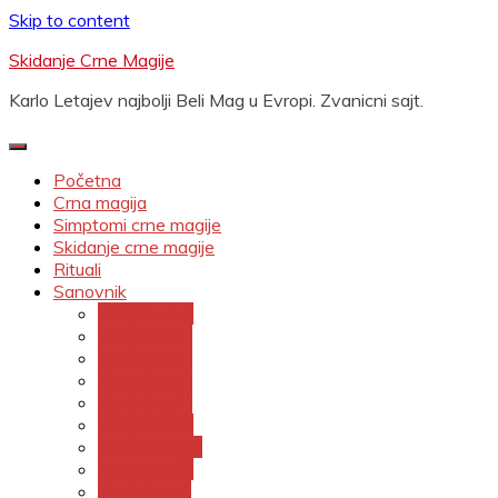
Skip to content
Skidanje Crne Magije
Karlo Letajev najbolji Beli Mag u Evropi. Zvanicni sajt.
Početna
Crna magija
Simptomi crne magije
Skidanje crne magije
Rituali
Sanovnik
Sanjati sa A
Sanjati sa B
Sanjati sa C
Sanjati sa Č
Sanjati sa Ć
Sanjati sa D
Sanjati sa Dž
Sanjati sa Đ
Sanjati sa E