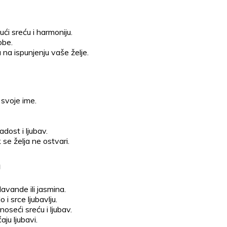
ći sreću i harmoniju.
obe.
na ispunjenju vaše želje.
 svoje ime.
dost i ljubav.
se želja ne ostvari.
m
lavande ili jasmina.
i srce ljubavlju.
oseći sreću i ljubav.
aju ljubavi.