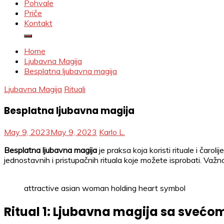
Pohvale
Priče
Kontakt
Home
Ljubavna Magija
Besplatna ljubavna magija
Ljubavna Magija
Rituali
Besplatna ljubavna magija
May 9, 2023
May 9, 2023
Karlo L.
Besplatna ljubavna magija
je praksa koja koristi rituale i čarol
jednostavnih i pristupačnih rituala koje možete isprobati. Važ
attractive asian woman holding heart symbol
Ritual 1: Ljubavna magija sa svećo