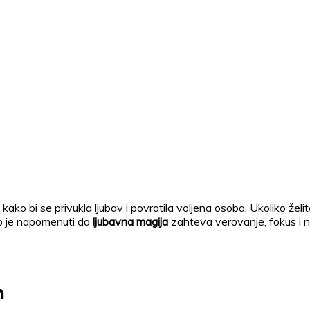
ije kako bi se privukla ljubav i povratila voljena osoba. Ukoliko že
no je napomenuti da
ljubavna magija
zahteva verovanje, fokus i n
m