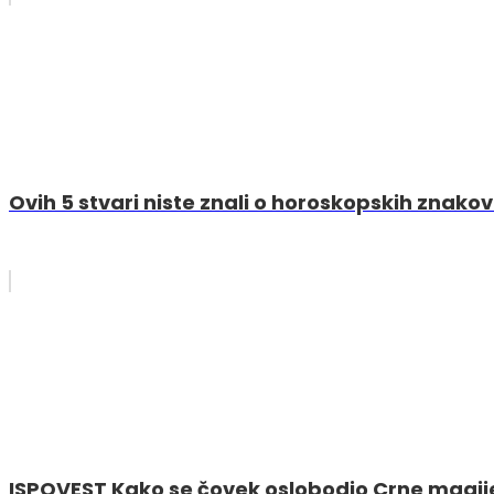
Ovih 5 stvari niste znali o horoskopskih znako
ISPOVEST Kako se čovek oslobodio Crne magij