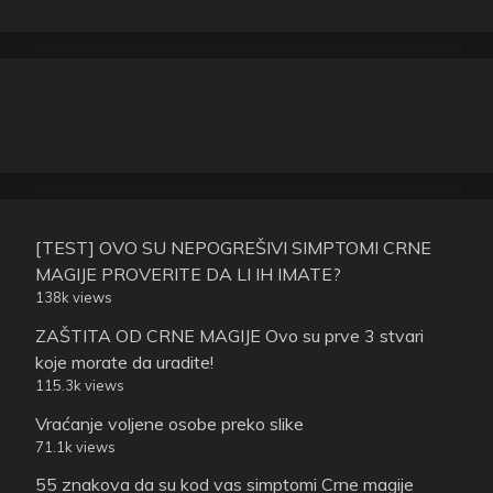
[TEST] OVO SU NEPOGREŠIVI SIMPTOMI CRNE
MAGIJE PROVERITE DA LI IH IMATE?
138k views
ZAŠTITA OD CRNE MAGIJE Ovo su prve 3 stvari
koje morate da uradite!
115.3k views
Vraćanje voljene osobe preko slike
71.1k views
55 znakova da su kod vas simptomi Crne magije