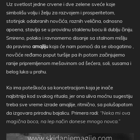
Uz svetlost jedne crvene i dve zelene sveće koje
simbolišu volju i želju za razvojem i prosperitetom,
stotinjak odabranih novčića, raznih veličina, odnosno
apoena, stavlja se u providnu staklenu bocu ili dublju činiju.
Smireno, polako i ravnomerno disanje sa stalnom mišlju
da pravimo
amajliju
koja će nam pomoći da se obogatimo ,
novčiće ređamo poput turšije pa ih potom začinjujemo
ranije pripremljenom mešavinom od šećera, soli, susama i
belog luka u prahu.
Ko ima poteškoća sa koncetracijom koja je inače
najbitnija kod svakog rituala, jer ona uliva moćnu sugestiju
treba sve vreme izrade amajlije, ritmično, sa polušapatom
da izgovara prirodnu bajalicu. Primera radi:
“Neka mi ova
magična boca, na lep način donese mnogo novca.”