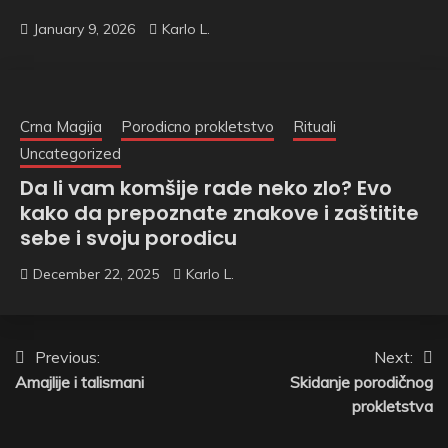
January 9, 2026
Karlo L.
Crna Magija
Porodicno prokletstvo
Rituali
Uncategorized
Da li vam komšije rade neko zlo? Evo
kako da prepoznate znakove i zaštitite
sebe i svoju porodicu
December 22, 2025
Karlo L.
Post
Previous:
Next:
Amajlije i talismani
Skidanje porodičnog
navigation
prokletstva