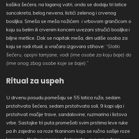
kašika šećera, na laganoj vatri, onda se dodaju tri latice
suncokreta, belog nevena, listići zelenog i crvenog
bosiljka. Smeša se meša nožićem i vrbovom grančicom o
koju su belim ili crvenim koncem uvezani stručići bosiljka i
biljne metlice. Dok se napitak meša, dim udiše osoba za
koju se radi ritual, a vračara izgovara stihove:
“Slatki
šećeru, opojni tamjane, vodi (ime osobe za koju baje) do
(ime onog zbog osobe koje se baje).”
Ritual za uspeh
U drvenu posudu pomešaju se 55 latica ruža, sedam
prstohvata šećera, sedam prstohvata soli, 9 kapi ulja i
prstohvat mačije trave, sandalovine, ruzmarina i listova
vrbe. Sastojke tri puta promešati svim prstima leve ruke
pa ih zajedno sa roze tkaninom koja se ručno sašije roze