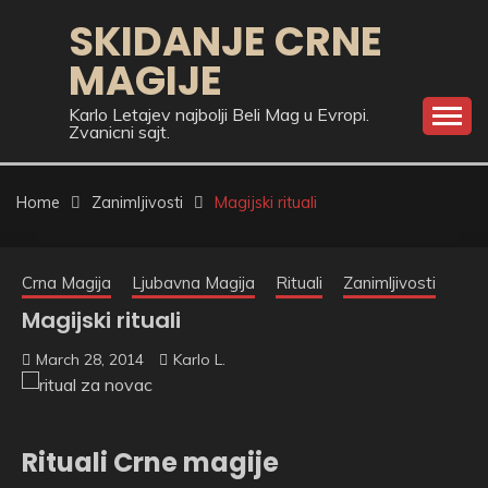
Skip
SKIDANJE CRNE
to
MAGIJE
content
Karlo Letajev najbolji Beli Mag u Evropi.
Zvanicni sajt.
Home
Zanimljivosti
Magijski rituali
Crna Magija
Ljubavna Magija
Rituali
Zanimljivosti
Magijski rituali
March 28, 2014
Karlo L.
Rituali Crne magije