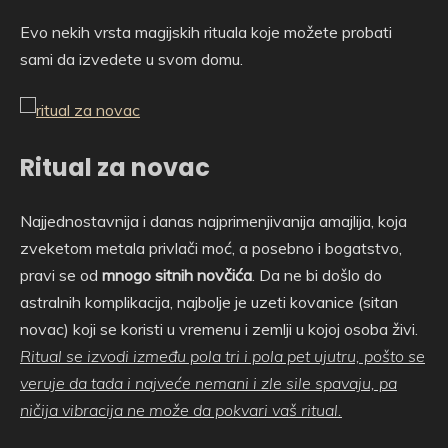
Evo nekih vrsta magijskih rituala koje možete probati
sami da izvedete u svom domu.
Ritual za novac
Najjednostavnija i danas najprimenjivanija amajlija, koja
zveketom metala privlači moć, a posebno i bogatstvo,
pravi se od
mnogo sitnih novčića
. Da ne bi došlo do
astralnih komplikacija, najbolje je uzeti kovanice (sitan
novac) koji se koristi u vremenu i zemlji u kojoj osoba živi.
Ritual se izvodi između pola tri i pola pet ujutru, pošto se
veruje da tada i najveće nemani i zle sile spavaju, pa
ničija vibracija ne može da pokvari vaš ritual.