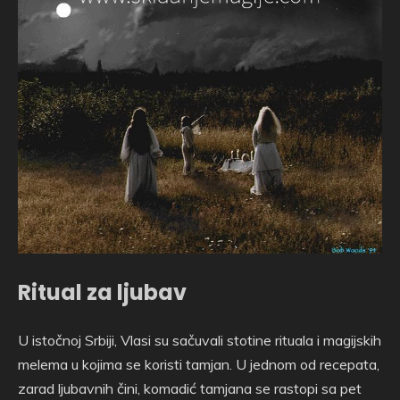
Ritual za ljubav
U istočnoj Srbiji, Vlasi su sačuvali stotine rituala i magijskih
melema u kojima se koristi tamjan. U jednom od recepata,
zarad ljubavnih čini, komadić tamjana se rastopi sa pet