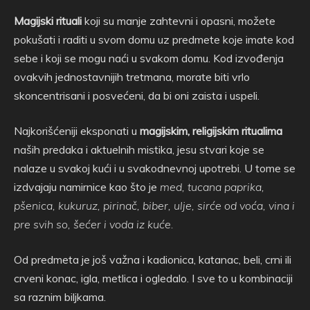
Magijski rituali
koji su manje zahtevni i opasni, možete
pokušati i raditi u svom domu uz predmete koje imate kod
sebe i koji se mogu naći u svakom domu. Kod izvođenja
ovakvih jednostavnijih tretmana, morate biti vrlo
skoncentrisani i posvećeni, da bi oni zaista i uspeli.
Najkorišćeniji eksponati u
magijskim, religijskim ritualima
naših predaka i aktuelnih mistika, jesu stvari koje se
nalaze u svakoj kući i u svakodnevnoj upotrebi. U tome se
izdvajaju namirnice kao što je
med, tucana paprika,
pšenica, kukuruz, pirinač, biber, ulje, sirće od voća, vina i
pre svih so, šećer i voda iz kuće.
Od predmeta je još važna i kadionica, katanac, beli, crni ili
crveni konac, igla, metlica i ogledalo. I sve to u kombinaciji
sa raznim biljkama.