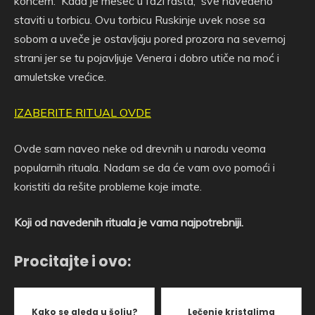
koncem. Kada je mesec u fazi rasta, sve navedeno
staviti u torbicu. Ovu torbicu Ruskinje uvek nose sa
sobom a uveče je ostavljaju pored prozora na severnoj
strani jer se tu pojavljuje Venera i dobro utiče na moć i
amuletske vrećice.
IZABERITE RITUAL OVDE
Ovde sam naveo neke od drevnih u narodu veoma
popularnih rituala. Nadam se da će vam ovo pomoći i
koristiti da rešite probleme koje imate.
Koji od navedenih rituala je vama najpotrebniji.
Procitajte i ovo:
Kako se gleda u šolju?
Lečenje kristalima