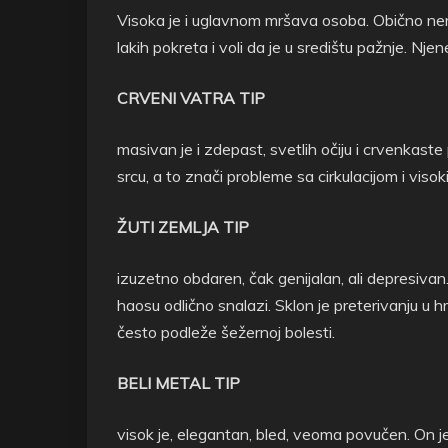
Visoka je i uglavnom mršava osoba. Obično nervoz
lakih pokreta i voli da je u središtu pažnje. Njene 
CRVENI VATRA TIP
masivan je i zdepast, svetlih očiju i crvenkaste 
srcu, a to znači probleme sa cirkulacijom i visok
ŽUTI ZEMLJA TIP
izuzetno obdaren, čak genijalan, ali depresivan.
haosu odlično snalazi. Sklon je preterivanju u h
često podleže šežernoj bolesti.
BELI METAL TIP
visok je, elegantan, bled, veoma povučen. On je h