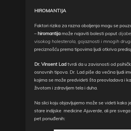
HIROMANTIJA
Faktori rizika za razna oboljenja mogu se pouz
–
hiromantija
može najaviti bolesti poput
dijabe
visokog holesterola, gojaznosti i mnogih drug
preciznošću prema tipovima ljudi otkriva predis
Dr. Vinsent Lad
tvrdi da u zavisnosti od psihičk
osnovnih tipova. Dr. Lad piše da većina ljudi im
kojima se može predvideti šta preovladava i ka
životom i zdravljem tela i duha.
Na slici koju objavljujemo može se videti kako
stare indijske medicine Ajuverde, ali pre sveg
pet ponuđenih: