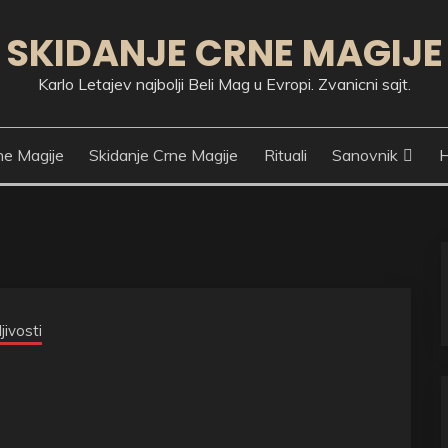
SKIDANJE CRNE MAGIJE
Karlo Letajev najbolji Beli Mag u Evropi. Zvanicni sajt.
ne Magije
Skidanje Crne Magije
Rituali
Sanovnik
H
jivosti