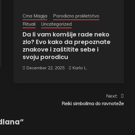
Crna Magija
Porodicno prokletstvo
Rituali
Uncategorized
Da li vam komšije rade neko
zlo? Evo kako da prepoznate
znakove i zaštitite sebe i
svoju porodicu
December 22, 2025
Karlo L.
Next:
Reiki simbolima do ravnoteže
 dlana
”