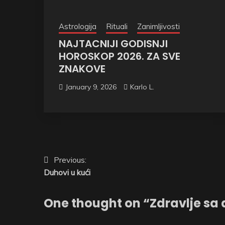
Astrologija
Rituali
Zanimljivosti
NAJTACNIJI GODISNJI
HOROSKOP 2026. ZA SVE
ZNAKOVE
January 9, 2026
Karlo L.
Post
Previous:
Duhovi u kući
navigation
One thought on “
Zdravlje sa