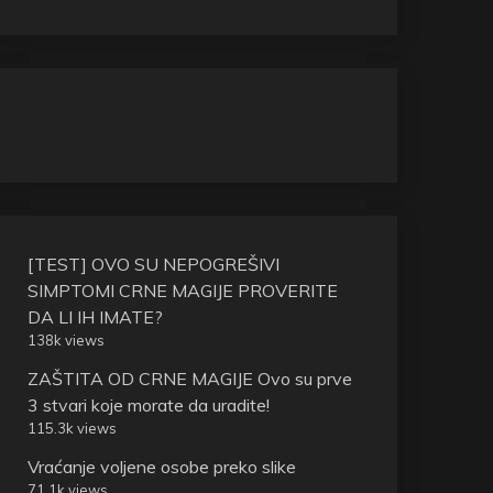
[TEST] OVO SU NEPOGREŠIVI
SIMPTOMI CRNE MAGIJE PROVERITE
DA LI IH IMATE?
138k views
ZAŠTITA OD CRNE MAGIJE Ovo su prve
3 stvari koje morate da uradite!
115.3k views
Vraćanje voljene osobe preko slike
71.1k views