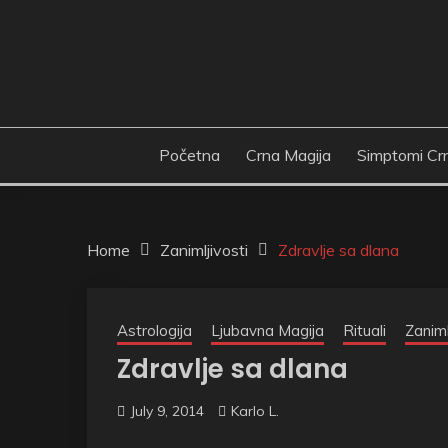
Skip
to
content
Početna
Crna Magija
Simptomi Cr
Home
Zanimljivosti
Zdravlje sa dlana
Astrologija
Ljubavna Magija
Rituali
Zaniml
Zdravlje sa dlana
July 9, 2014
Karlo L.