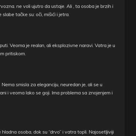
na. ne voli ujutro da ustaje. Ali , ta osoba je brzih i
slabe tačke su: oči, mišići i jetra.
puti. Veoma je realan, ali eksplozivne naravi. Vatra je u
im pritiskom.
 Nema smisla za eleganciju, neuredan je, ali se u
rani i veoma lako se goji. Ima problema sa znojenjem i
ladna osoba, dok su “drvo” i vatra topli. Najosetljiviji