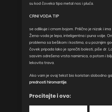
su kod čoveka tipa metal nos i pluća.
CRNI VODA TIP
se odlikuje i crnom bojom. Prilično je nizak i i
Žena-voda je lepa, inteligentna i puna volje. 
problema sa bešikom i kostima, a u poznijim go
čovek pripada lako je sprečiti bolesti, piše dr.
sasvim odrešena vrsta namirnica, a potom i bilj
lekovita trava.
Ako vam je ovaj tekst bio koristan slobodno ga p
prednosti hiromantije
.
Procitajte i ovo: