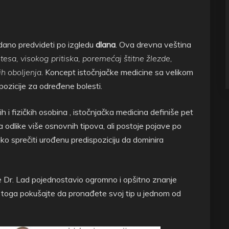
dano predvideti po izgledu
dlana
. Ova drevna veština
tesa, visokog pritiska, poremećaj štitne žlezde,
ih oboljenja
. Koncept istočnjačke medicine sa velikom
pozicije za određene bolesti.
ih i fizičkih osobina , istočnjačka medicina definiše pet
a odlike više osnovnih tipova, ali postoje pojave po
ko sprečiti urođenu predispoziciju da dominira
 je Dr. Lad pojednostavio ogromno i opšitno znanje
a toga pokušajte da pronađete svoj tip u jednom od