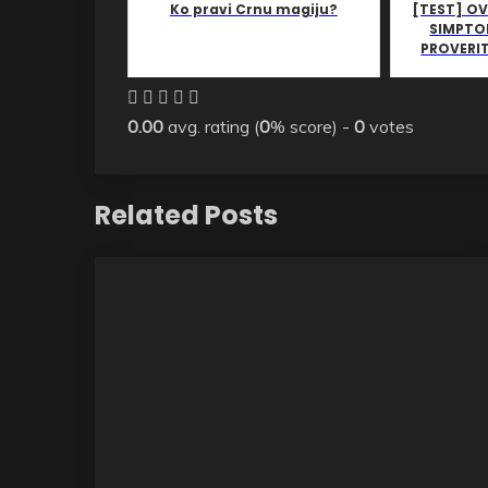
Ko pravi Crnu magiju?
[TEST] OV
SIMPTO
PROVERIT
0.00
avg. rating (
0
% score) -
0
votes
Related Posts