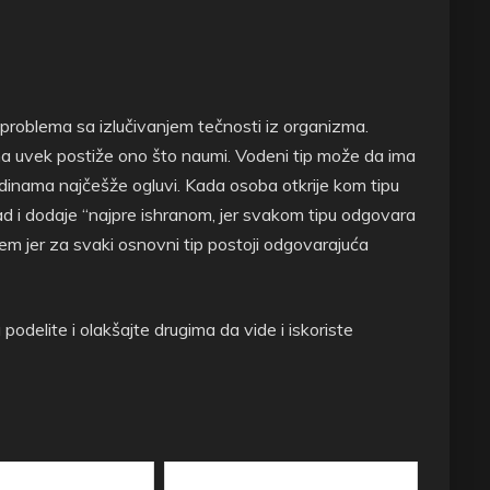
ma problema sa izlučivanjem tečnosti iz organizma.
Ona uvek postiže ono što naumi. Vodeni tip može da ima
dinama najčešže ogluvi. Kada osoba otkrije kom tipu
 Lad i dodaje “najpre ishranom, jer svakom tipu odgovara
em jer za svaki osnovni tip postoji odgovarajuća
odelite i olakšajte drugima da vide i iskoriste