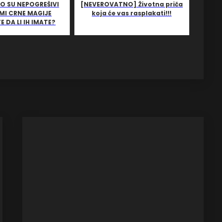
O SU NEPOGREŠIVI
[NEVEROVATNO] Životna priča
MI CRNE MAGIJE
koja će vas rasplakati!!!
E DA LI IH IMATE?