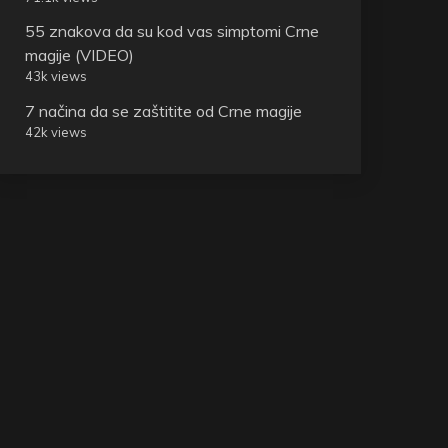
55 znakova da su kod vas simptomi Crne
magije (VIDEO)
43k views
7 načina da se zaštitite od Crne magije
42k views