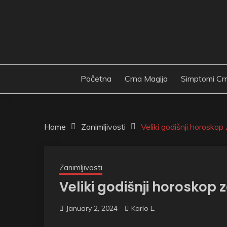
Skip
to
content
Početna
Crna Magija
Simptomi Cr
Home
Zanimljivosti
Veliki godišnji horosko
Zanimljivosti
Veliki godišnji horoskop 
January 2, 2024
Karlo L.