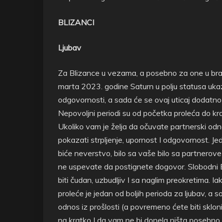
BLIZANCI
Ljubav
Za Blizance u vezama, a posebno za one u bra
marta 2023. godine Saturn u polju statusa uka
odgovornosti, a sada će se ovaj uticaj dodatno
Nepovoljni periodi su od početka proleća do k
Ukoliko vam je želja da očuvate partnerski odno
pokazati strpljenje, upornost I odgovornost. Jed
biće neverstvo, bilo sa vaše bilo sa partnerove 
ne uspevate da postignete dogovor. Slobodni B
biti čudan, uzbudljiv I sa naglim preokretima. I
proleće je jedan od boljih perioda za ljubav, a s
odnos iz prošlosti (a povremeno ćete biti skloni
na kratko I da vam ne bi donela ništa posebno.