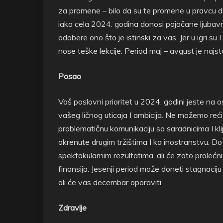
za promene – bilo da su te promene u pravcu du
iako cela 2024. godina donosi pojačane ljubavn
odabere ono što je istinski za vas. Jer u igri su 
nose teške lekcije. Period maj – avgust je najstabi
Posao
Vaš poslovni prioritet u 2024. godini jeste na ost
vašeg ličnog uticaja I ambicija. Ne možemo reći
problematičnu komunikaciju sa saradnicima I kli
okrenute drugim tržištima I ka inostranstvu. D
spektakularnim rezultatima, ali će zato prolećni
finansija. Jesenji period može doneti stagnacij
ali će vas decembar oporaviti.
Zdravlje