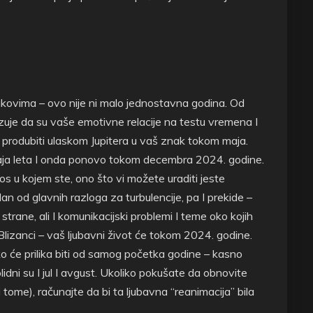
kovima – ovo nije ni malo jednostavna godina. Od
zuje da su vaše emotivne relacije na testu vremena I
 produbiti ulaskom Jupitera u vaš znak tokom maja.
raja leta I onda ponovo tokom decembra 2024. godine.
s u kojem ste, ono što vi možete uraditi jeste
an od glavnih razloga za turbulencije, pa I prekide –
strane, ali I komunikacijski problemi I teme oko kojih
lizanci – vaš ljubavni život će tokom 2024. godine.
ako će prilika biti od samog početka godine – kasno
olidni su I jul I avgust. Ukoliko pokušate da obnovite
 tome), računajte da bi ta ljubavna “reanimacija” bila