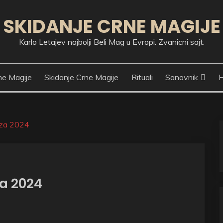
SKIDANJE CRNE MAGIJE
Karlo Letajev najbolji Beli Mag u Evropi. Zvanicni sajt.
ne Magije
Skidanje Crne Magije
Rituali
Sanovnik
H
p za 2024
za 2024