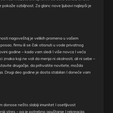
e pokaže ozbiljnost. Za glanc nove ljubavi najlepši je
ućnosti nagoveštaj je velikih promena u vašem
sao, firmu ili se čak otisnuti u vode privatnog
ovini godine – kada vam sledi I više novca I veća
ci znaka koji ne voli da menja ni okolnosti, ali ni sebe –
avite drugačije, da prihvatite novitete, možda
ja. Drugi deo godine je dosta stabilan I doneće vam
 donose nešto slabiji imunitet I osetljivost
ji stres – pa je potrebno opuštanje I rekreacija.