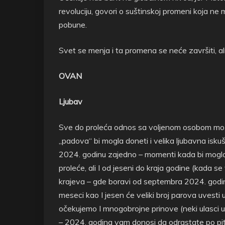
revoluciju, govori o suštinskoj promeni koja ne
pobune.
Svet se menja i ta promena se neće završiti, ali
OVAN
Ljubav
Sve do proleća odnos sa voljenom osobom može
„padova“ bi mogla doneti i velika ljubavna iskuš
2024. godinu zajedno – momenti kada bi moglo
proleće, ali I od jeseni do kraja godine (kada se
krajeva – gde boravi od septembra 2024. godine
meseci kao I jesen će veliki broj parova uvesti 
očekujemo I mnogobrojne prinove (neki ulasci u bra
– 2024. godina vam donosi da odrastate po pita