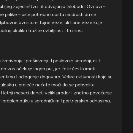
bljeg zajedništva…ili odvajanja. Slobodni Ovnovi –
e prilike – biće potrebno dosta mudrosti da se
I ljubavne avanture, tajne veze, ali I one veze koje
lniji ukoliko tražite ozbiljnost I trajnost.
varivanju I proširivanju I poslovnih saradnji, ali I
 da vas očekuje lagan put, jer ćete često imati
jentima I odlaganje dogovora. Velike aktivnosti koje su
o ulaska u proleće nećete moći da se pohvalite
 I letnji meseci doneti veliki prodor I znatno povećanje
u I problematiku u saradničkim I partnerskim odnosima,