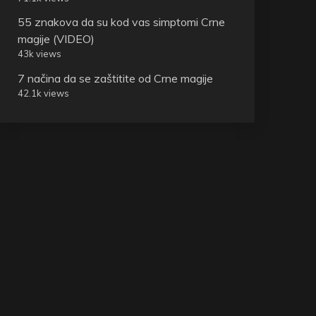
55 znakova da su kod vas simptomi Crne
magije (VIDEO)
43k views
7 načina da se zaštitite od Crne magije
42.1k views