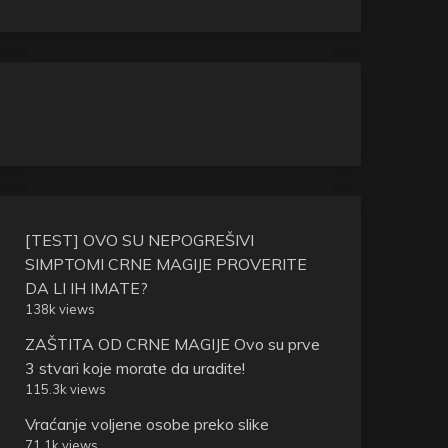
[TEST] OVO SU NEPOGREŠIVI
SIMPTOMI CRNE MAGIJE PROVERITE
DA LI IH IMATE?
138k views
ZAŠTITA OD CRNE MAGIJE Ovo su prve
3 stvari koje morate da uradite!
115.3k views
Vraćanje voljene osobe preko slike
71.1k views