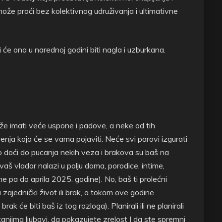
 može proći bez kolektivnog udruživanja i ultimativne
 će ona u narednoj godini biti nagla i uzburkana.
 imati veće uspone i padove, a neke od tih
enja koja će se vama pojaviti. Neće svi parovi izgurati
 doći do pucanja nekih veza i brakova su baš na
 vaš vladar nalazi u polju doma, porodice, intime,
 pa do aprila 2025. godine). No, baš ti prolećni
u zajednički život ili brak, a tokom ove godine
k će biti baš iz tog razloga). Planirali ili ne planirali
njima ljubavi, da pokazujete zrelost I da ste spremni