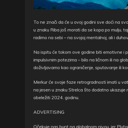
To ne znači da će u ovoj godini sve doći na svo
u znaku Riba još morati da se kopa po mulju, tajn
radimo na sebi – na svojoj mentalnoj, ali i duhovn
Na ispitu će tokom ove godine biti emotivne i p
impulsivnim potezima – bilo na ličnom ili na g
doživljavamo kao ograničenje, sputavanje ili ko
Merkur će svoje faze retrogradnosti imati u va
na jesen u znaku Strelca što dodatno ukazuje n
obeležiti 2024. godinu.
ADVERTISING
Očekuje nas bunt na globalnom nivou, jer Pluton 