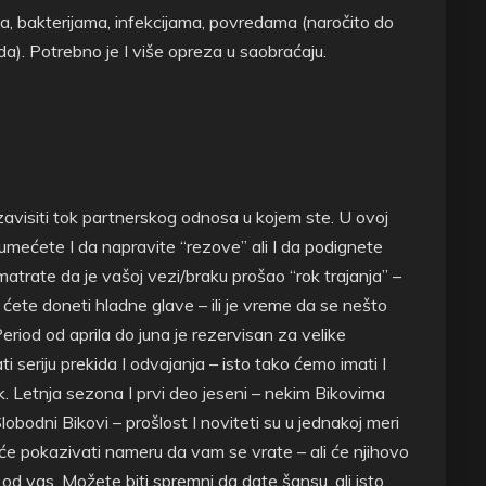
a, bakterijama, infekcijama, povredama (naročito do
a). Potrebno je I više opreza u saobraćaju.
zavisiti tok partnerskog odnosa u kojem ste. U ovoj
 I umećete I da napravite “rezove” ali I da podignete
smatrate da je vašoj vezi/braku prošao “rok trajanja” –
ćete doneti hladne glave – ili je vreme da se nešto
 Period od aprila do juna je rezervisan za velike
seriju prekida I odvajanja – isto tako ćemo imati I
rak. Letnja sezona I prvi deo jeseni – nekim Bikovima
bodni Bikovi – prošlost I noviteti su u jednakoj meri
 će pokazivati nameru da vam se vrate – ali će njihovo
 od vas. Možete biti spremni da date šansu, ali isto