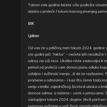
Tokom cele godine bićete više podložni virusim
ulaska u proleće I tokom kasnog jesenjeg period
BIK
Ljubav
Od vas će u priličnoj meri tokom 2024. godine 
ste godini jači “faktor” – nećete biti neodlučni
odnos na viši nivo. Ukoliko niste zadovoljni ili 
period od proleća vam donosi jasnu odluku koju 
ozbiljno I suštinski menja….ili da se razilazimo.
promene u odnosima – I kao što ćemo tada imati 
seriju veridbi, zajedničkog života ili ulaska u b
donose odmor, a nekima – vesti o prinovama. Slo
zastupljeni tokom 2024. dogine. Bivši partneri
ponovno puštanje u vaš život zavisiti isključivo