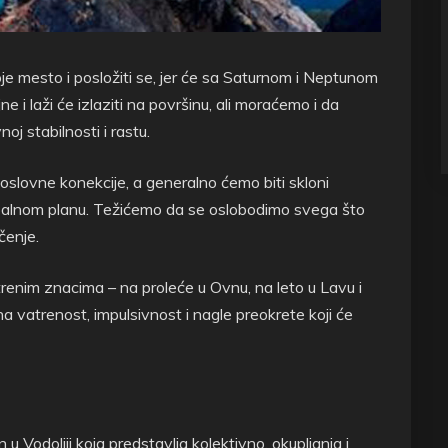
je mesto i posložiti se, jer će sa Saturnom i Neptunom
e i laži će izlaziti na površinu, ali moraćemo i da
oj stabilnosti i rastu.
oslovne konekcije, a generalno ćemo biti skloni
lobalnom planu. Težićemo da se oslobodimo svega što
čenje.
trenim znacima – na proleće u Ovnu, na leto u Lavu i
a vatrenost, impulsivnost i nagle preokrete koji će
u Vodoliji koja predstavlja kolektivno, okupljanja i