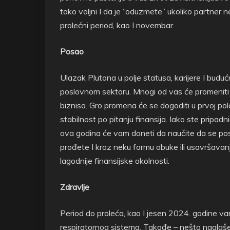
tako voljni I da je “oduzmete” ukoliko partner n
prolećni period, kao I novembar.
Posao
Ulazak Plutona u polje statusa, karijere I bud
poslovnom sektoru. Mnogi od vas će promeniti po
biznisa. Gro promena će se dogoditi u prvoj pol
stabilnost po pitanju finansija. Iako ste pripadni
ova godina će vam doneti da naučite da se post
prođete I kroz neku formu obuke ili usavršavan
lagodnije finansijske okolnosti.
Zdravlje
Period do proleća, kao I jesen 2024. godine vam
respiratornog sistema. Takođe – nešto naglašeni