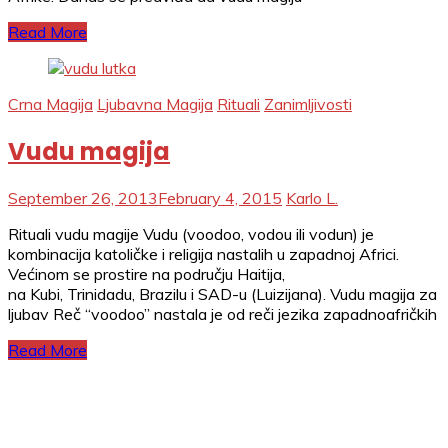
Read More
Crna Magija
Ljubavna Magija
Rituali
Zanimljivosti
Vudu magija
September 26, 2013
February 4, 2015
Karlo L.
Rituali vudu magije Vudu (voodoo, vodou ili vodun) je
kombinacija katoličke i religija nastalih u zapadnoj Africi.
Većinom se prostire na području Haitija,
na Kubi, Trinidadu, Brazilu i SAD-u (Luizijana). Vudu magija za
ljubav Reč “voodoo” nastala je od reči jezika zapadnoafričkih
Read More