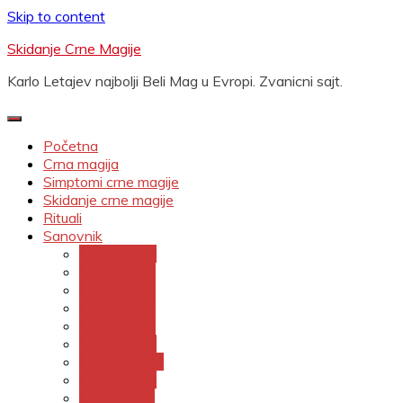
Skip to content
Skidanje Crne Magije
Karlo Letajev najbolji Beli Mag u Evropi. Zvanicni sajt.
Početna
Crna magija
Simptomi crne magije
Skidanje crne magije
Rituali
Sanovnik
Sanjati sa A
Sanjati sa B
Sanjati sa C
Sanjati sa Č
Sanjati sa Ć
Sanjati sa D
Sanjati sa Dž
Sanjati sa Đ
Sanjati sa E