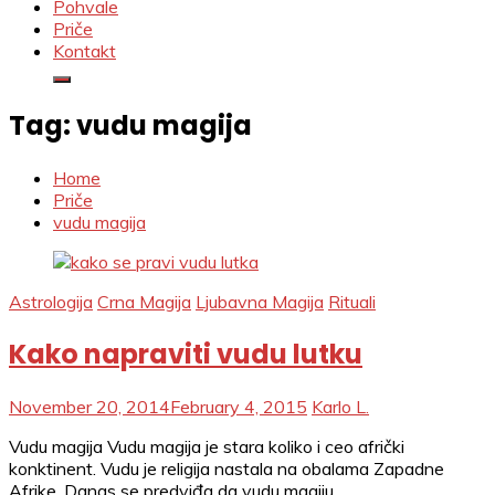
Pohvale
Priče
Kontakt
Tag:
vudu magija
Home
Priče
vudu magija
Astrologija
Crna Magija
Ljubavna Magija
Rituali
Kako napraviti vudu lutku
November 20, 2014
February 4, 2015
Karlo L.
Vudu magija Vudu magija je stara koliko i ceo afrički
konktinent. Vudu je religija nastala na obalama Zapadne
Afrike. Danas se predviđa da vudu magiju