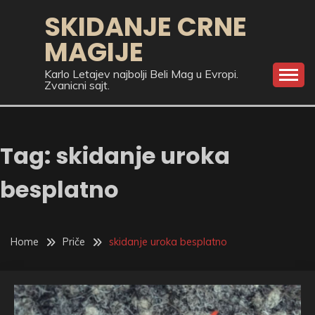
Skip
SKIDANJE CRNE
to
MAGIJE
content
Karlo Letajev najbolji Beli Mag u Evropi.
Zvanicni sajt.
Tag:
skidanje uroka
besplatno
Home
Priče
skidanje uroka besplatno