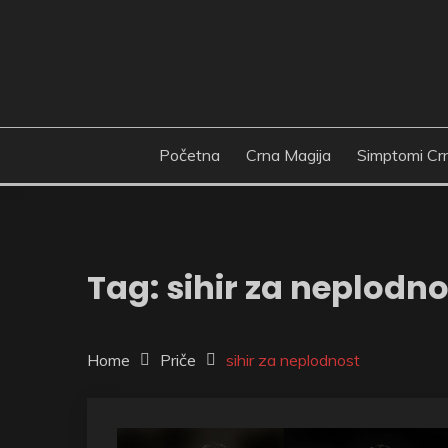
Skip
to
content
Početna
Crna Magija
Simptomi Cr
Tag:
sihir za neplodno
Home
Priče
sihir za neplodnost