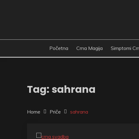
Skip
to
content
Početna
Crna Magija
Simptomi Cr
Tag:
sahrana
Home
Priče
sahrana