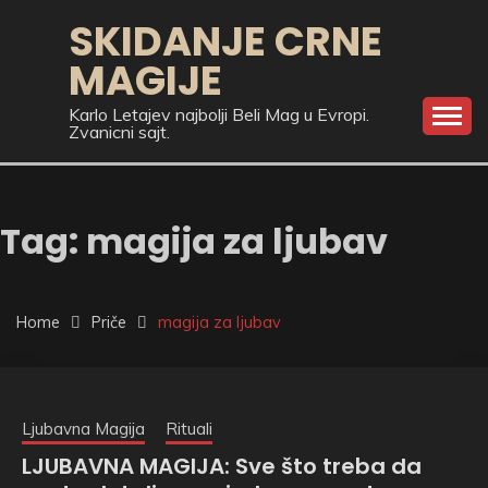
Skip
SKIDANJE CRNE
to
MAGIJE
content
Karlo Letajev najbolji Beli Mag u Evropi.
Zvanicni sajt.
Tag:
magija za ljubav
Home
Priče
magija za ljubav
Ljubavna Magija
Rituali
LJUBAVNA MAGIJA: Sve što treba da