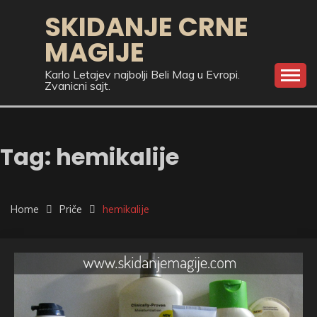
Skip
SKIDANJE CRNE
to
MAGIJE
content
Karlo Letajev najbolji Beli Mag u Evropi.
Zvanicni sajt.
Tag:
hemikalije
Home
Priče
hemikalije