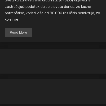
Svetska zdravstvena organizacija (SZO) objavila je
zastrašujući podatak da se u svetu danas, za kućne
potrepštine, koristi više od 80.000 različitih hemikalija, za
koje nije
Read More