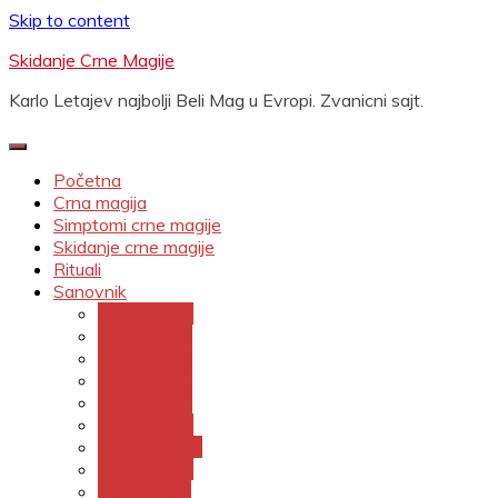
Skip to content
Skidanje Crne Magije
Karlo Letajev najbolji Beli Mag u Evropi. Zvanicni sajt.
Početna
Crna magija
Simptomi crne magije
Skidanje crne magije
Rituali
Sanovnik
Sanjati sa A
Sanjati sa B
Sanjati sa C
Sanjati sa Č
Sanjati sa Ć
Sanjati sa D
Sanjati sa Dž
Sanjati sa Đ
Sanjati sa E