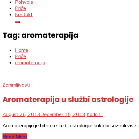
Pohvale
Priče
Kontakt
Tag:
aromaterapija
Home
Priče
aromaterapija
Zanimljivosti
Aromaterapija u službi astrologije
August 26, 2013
December 15, 2013
Karlo L.
Aromaterapija je bitna u sluzbi astrologije kako bi saznali vis
Read More