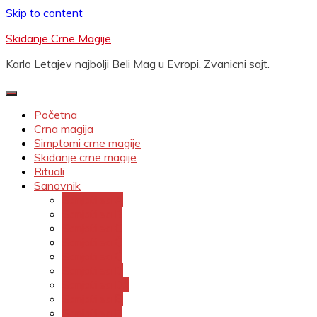
Skip to content
Skidanje Crne Magije
Karlo Letajev najbolji Beli Mag u Evropi. Zvanicni sajt.
Početna
Crna magija
Simptomi crne magije
Skidanje crne magije
Rituali
Sanovnik
Sanjati sa A
Sanjati sa B
Sanjati sa C
Sanjati sa Č
Sanjati sa Ć
Sanjati sa D
Sanjati sa Dž
Sanjati sa Đ
Sanjati sa E