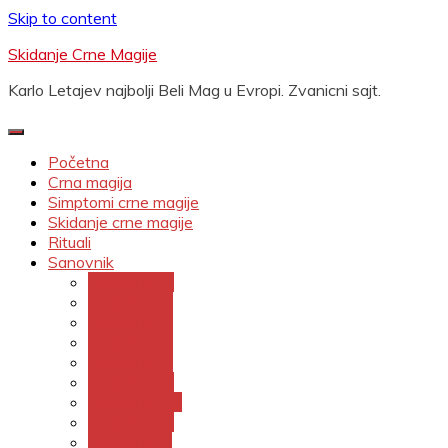
Skip to content
Skidanje Crne Magije
Karlo Letajev najbolji Beli Mag u Evropi. Zvanicni sajt.
Početna
Crna magija
Simptomi crne magije
Skidanje crne magije
Rituali
Sanovnik
Sanjati sa A
Sanjati sa B
Sanjati sa C
Sanjati sa Č
Sanjati sa Ć
Sanjati sa D
Sanjati sa Dž
Sanjati sa Đ
Sanjati sa E