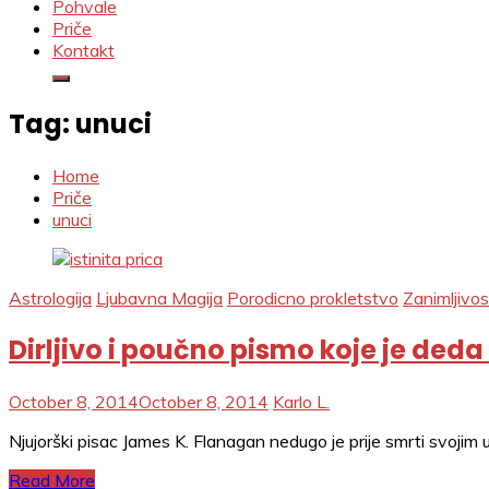
Pohvale
Priče
Kontakt
Tag:
unuci
Home
Priče
unuci
Astrologija
Ljubavna Magija
Porodicno prokletstvo
Zanimljivos
Dirljivo i poučno pismo koje je ded
October 8, 2014
October 8, 2014
Karlo L.
Njujorški pisac James K. Flanagan nedugo je prije smrti svojim 
Read More