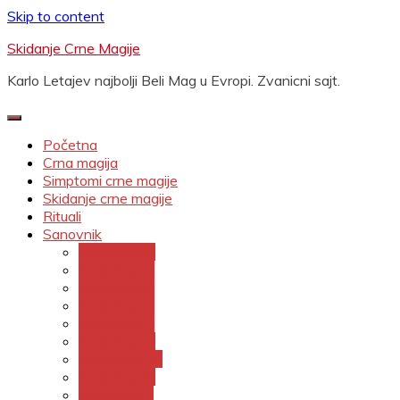
Skip to content
Skidanje Crne Magije
Karlo Letajev najbolji Beli Mag u Evropi. Zvanicni sajt.
Početna
Crna magija
Simptomi crne magije
Skidanje crne magije
Rituali
Sanovnik
Sanjati sa A
Sanjati sa B
Sanjati sa C
Sanjati sa Č
Sanjati sa Ć
Sanjati sa D
Sanjati sa Dž
Sanjati sa Đ
Sanjati sa E