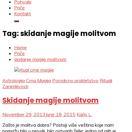
Pohvale
Priče
Kontakt
Tag:
skidanje magije molitvom
Home
Priče
skidanje magije molitvom
Astrologija
Crna Magija
Porodicno prokletstvo
Rituali
Zanimljivosti
Skidanje magije molitvom
November 29, 2013
June 18, 2015
Karlo L.
Zašto je molitva dobra? Postoji više veština koje nam
pomažu bilo u nevolji, bilo ostvariti želje; jedna od njih je