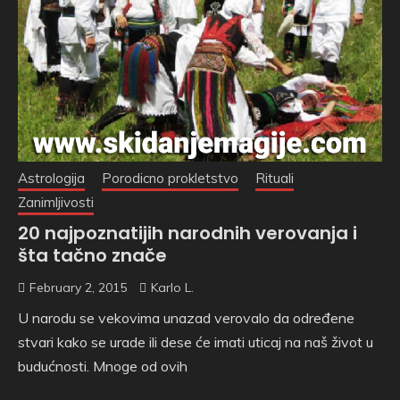
Astrologija
Porodicno prokletstvo
Rituali
Zanimljivosti
20 najpoznatijih narodnih verovanja i
šta tačno znače
February 2, 2015
Karlo L.
U narodu se vekovima unazad verovalo da određene
stvari kako se urade ili dese će imati uticaj na naš život u
budućnosti. Mnoge od ovih