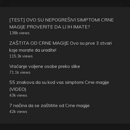
[TEST] OVO SU NEPOGREŠIVI SIMPTOMI CRNE
MAGIJE PROVERITE DA LI IH IMATE?
138k views
ZAŠTITA OD CRNE MAGIJE Ovo su prve 3 stvari
koje morate da uradite!
115.3k views
Vraćanje voljene osobe preko slike
71.1k views
55 znakova da su kod vas simptomi Crne magije
(VIDEO)
43k views
7 načina da se zaštitite od Crne magije
42k views