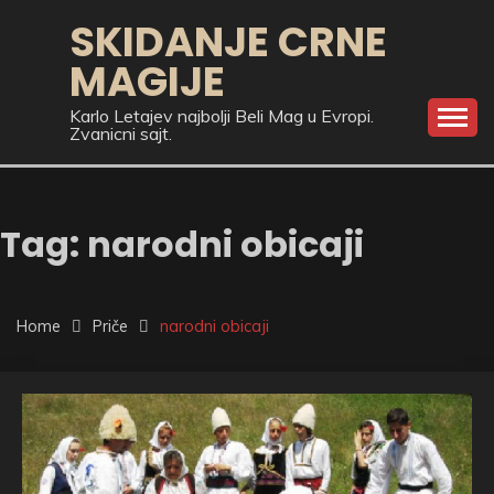
Skip
SKIDANJE CRNE
to
MAGIJE
content
Karlo Letajev najbolji Beli Mag u Evropi.
Zvanicni sajt.
Tag:
narodni obicaji
Home
Priče
narodni obicaji