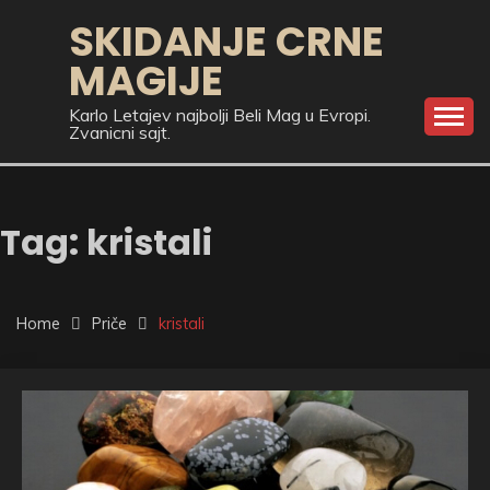
Skip
SKIDANJE CRNE
to
MAGIJE
content
Karlo Letajev najbolji Beli Mag u Evropi.
Zvanicni sajt.
Tag:
kristali
Home
Priče
kristali