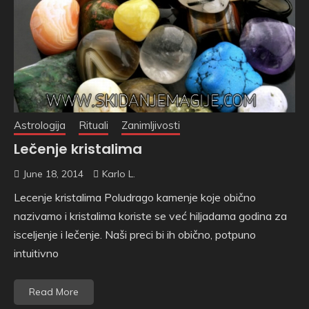
Astrologija
Rituali
Zanimljivosti
Lečenje kristalima
June 18, 2014
Karlo L.
Lecenje kristalima Poludrago kamenje koje obično
nazivamo i kristalima koriste se već hiljadama godina za
isceljenje i lečenje. Naši preci bi ih obično, potpuno
intuitivno
Read More