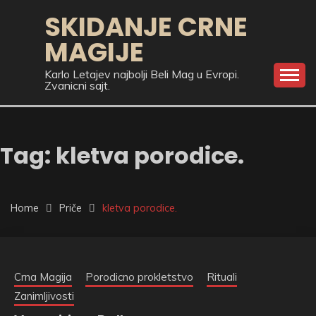
Skip
SKIDANJE CRNE
to
MAGIJE
content
Karlo Letajev najbolji Beli Mag u Evropi.
Zvanicni sajt.
Tag:
kletva porodice.
Home
Priče
kletva porodice.
Crna Magija
Porodicno prokletstvo
Rituali
Zanimljivosti