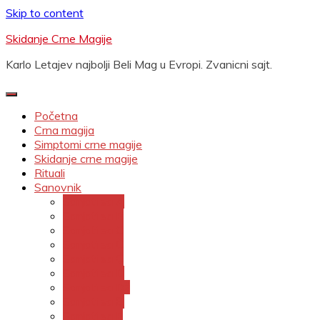
Skip to content
Skidanje Crne Magije
Karlo Letajev najbolji Beli Mag u Evropi. Zvanicni sajt.
Početna
Crna magija
Simptomi crne magije
Skidanje crne magije
Rituali
Sanovnik
Sanjati sa A
Sanjati sa B
Sanjati sa C
Sanjati sa Č
Sanjati sa Ć
Sanjati sa D
Sanjati sa Dž
Sanjati sa Đ
Sanjati sa E