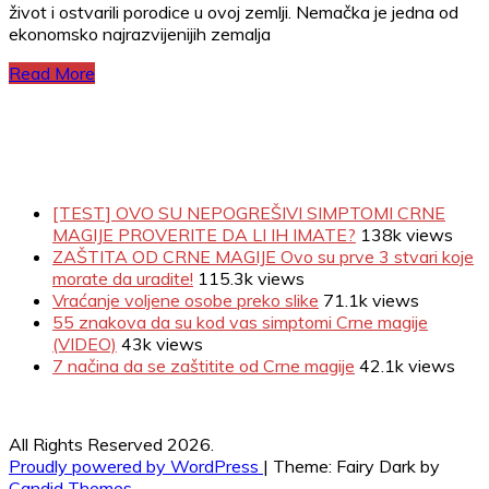
život i ostvarili porodice u ovoj zemlji. Nemačka je jedna od
ekonomsko najrazvijenijih zemalja
Read More
[TEST] OVO SU NEPOGREŠIVI SIMPTOMI CRNE
MAGIJE PROVERITE DA LI IH IMATE?
138k views
ZAŠTITA OD CRNE MAGIJE Ovo su prve 3 stvari koje
morate da uradite!
115.3k views
Vraćanje voljene osobe preko slike
71.1k views
55 znakova da su kod vas simptomi Crne magije
(VIDEO)
43k views
7 načina da se zaštitite od Crne magije
42.1k views
All Rights Reserved 2026.
Proudly powered by WordPress
|
Theme: Fairy Dark by
Candid Themes
.