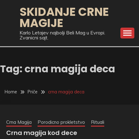
Skip
SKIDANJE CRNE
to
MAGIJE
content
Karlo Letajev najbolji Beli Mag u Evropi.
Zvanicni sajt.
Tag:
crna magija deca
Home
Priče
crna magija deca
Crna Magija
Porodicno prokletstvo
Rituali
Crna magija kod dece