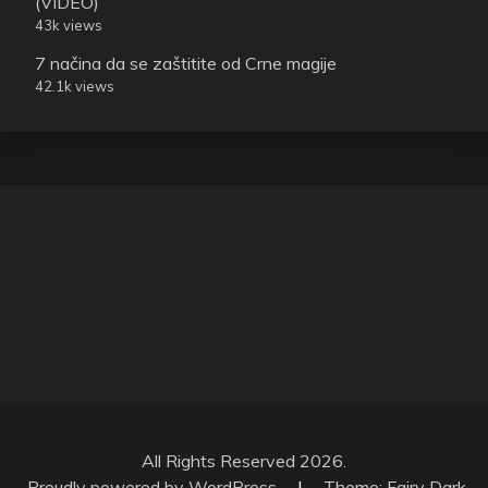
(VIDEO)
43k views
7 načina da se zaštitite od Crne magije
42.1k views
All Rights Reserved 2026.
Proudly powered by WordPress
|
Theme: Fairy Dark