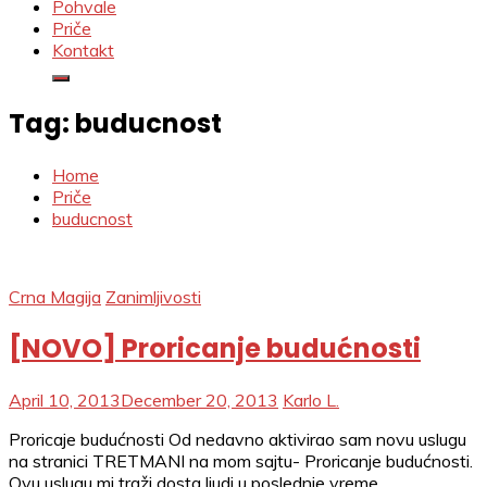
Pohvale
Priče
Kontakt
Tag:
buducnost
Home
Priče
buducnost
Crna Magija
Zanimljivosti
[NOVO] Proricanje budućnosti
April 10, 2013
December 20, 2013
Karlo L.
Proricaje budućnosti Od nedavno aktivirao sam novu uslugu
na stranici TRETMANI na mom sajtu- Proricanje budućnosti.
Ovu uslugu mi traži dosta ljudi u poslednje vreme