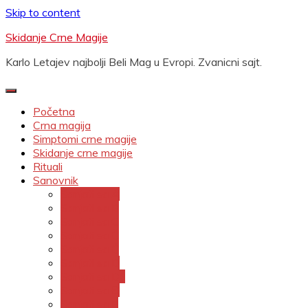
Skip to content
Skidanje Crne Magije
Karlo Letajev najbolji Beli Mag u Evropi. Zvanicni sajt.
Početna
Crna magija
Simptomi crne magije
Skidanje crne magije
Rituali
Sanovnik
Sanjati sa A
Sanjati sa B
Sanjati sa C
Sanjati sa Č
Sanjati sa Ć
Sanjati sa D
Sanjati sa Dž
Sanjati sa Đ
Sanjati sa E