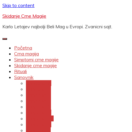
Skip to content
Skidanje Crne Magije
Karlo Letajev najbolji Beli Mag u Evropi. Zvanicni sajt.
Početna
Crna magija
Simptomi crne magije
Skidanje crne magije
Rituali
Sanovnik
Sanjati sa A
Sanjati sa B
Sanjati sa C
Sanjati sa Č
Sanjati sa Ć
Sanjati sa D
Sanjati sa Dž
Sanjati sa Đ
Sanjati sa E