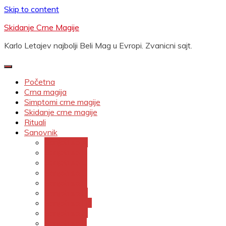
Skip to content
Skidanje Crne Magije
Karlo Letajev najbolji Beli Mag u Evropi. Zvanicni sajt.
Početna
Crna magija
Simptomi crne magije
Skidanje crne magije
Rituali
Sanovnik
Sanjati sa A
Sanjati sa B
Sanjati sa C
Sanjati sa Č
Sanjati sa Ć
Sanjati sa D
Sanjati sa Dž
Sanjati sa Đ
Sanjati sa E