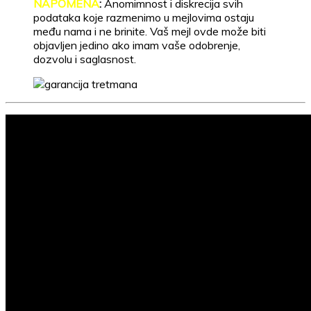
NAPOMENA
:
Anomimnost i diskrecija svih
podataka koje razmenimo u mejlovima ostaju
među nama i ne brinite. Vaš mejl ovde može biti
objavljen jedino ako imam vaše odobrenje,
dozvolu i saglasnost.