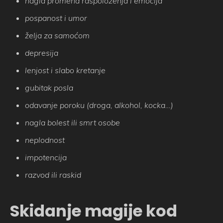
nagla promena raspoloženja i emocija
pospanost i umor
želja za samoćom
depresija
lenjost i slabo kretanje
gubitak posla
odavanje poroku (droga, alkohol, kocka…)
nagla bolest ili smrt osobe
neplodnost
impotencija
razvod ili raskid
Skidanje magije kod