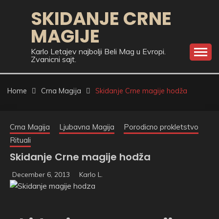
Skip
SKIDANJE CRNE
to
MAGIJE
content
Karlo Letajev najbolji Beli Mag u Evropi.
Zvanicni sajt.
Home
Crna Magija
Skidanje Crne magije hodža
Crna Magija
Ljubavna Magija
Porodicno prokletstvo
Rituali
Skidanje Crne magije hodža
December 6, 2013
Karlo L.