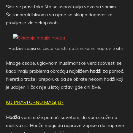
Sihir se pravi tako što se uspostavlja veza sa samim
Šejtanom ili Iblisom i sa njime se sklapa dogovor za
pravljenje zla nekoj osobi.
Hodžini zapisi se često koriste da bi nekome napravile sihir.
Mnoge osobe, uglavnom muslimanske veroispovesti se
kada imaju problema obraćaju najbližem
hodži
za pomoć.
Neretko traže i preporuku da se obrate nekom hodži koji
je udaljen ili čak nije u istoj državi gde oni žive.
KO PRAVI CRNU MAGIJU?
Hodža
vam može pomoći savetom, da vam ukaže na
molitvu i sl. Hodže mogu da naprave zapise i da naprave