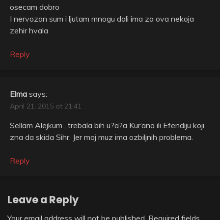
osecam dobro
I nervozan sum i ljutam mnogu dali ima za ova nekoja
zehir hvala
Reply
Elma
says:
April 21, 2015 at 21:41
Sellam Alejkum , trebala bih u?a?a Kur’ana ili Efendiju koji
zna da skida Sihr. Jer moj muz ima ozbiljnih problema.
Reply
Leave a Reply
Your email address will not be published.
Required fields