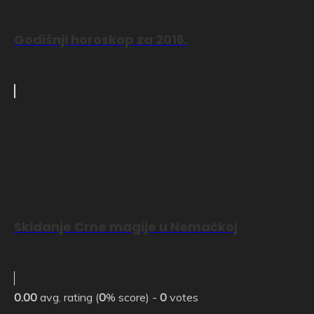
Godišnji horoskop za 2016.
Skidanje Crne magije u Nemačkoj
0.00
avg. rating (
0
% score) -
0
votes