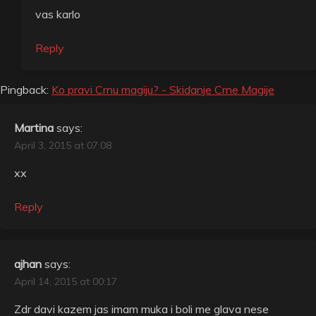
vas karlo
Reply
Pingback:
Ko pravi Crnu magiju? - Skidanje Crne Magije
Martina
says:
April 3, 2015 at 07:08
xx
Reply
ajhan
says:
April 14, 2015 at 00:17
Zdr davi kazem jas imam muka i boli me glava nese