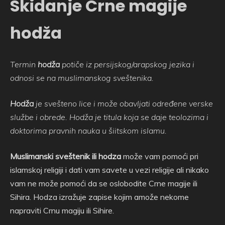
Skidanje Crne magije
hodža
Termin
hodža
potiče iz persijskog/arapskog jezika i
odnosi se na muslimanskog sveštenika.
Hodža
je svešteno lice i može obavljati određene verske
službe i obrede. Hodža je titula koja se daje teolozima i
doktorima pravnih nauka u šiitskom islamu.
Muslimanski sveštenik ili hodza
može vam pomoći pri
islamskoj religiji i dati vam savete u vezi religije ali nikako
vam ne može pomoći da se oslobodite Crne magije ili
Sihira. Hodza izražuje zapise kojim amože nekome
napraviti Crnu magiju ili Sihire.