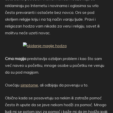
reklamiraju po Internetu i novinama i oglasima su vrlo
često prevaranti i ostaćete bez novca. Oni se pod
okriljem religije kriju i na taj način varaju ljude. Pravi i
religiozan hodza vam nikada za veru i religiju, savet ili
molitvu neće uzeti novac.
Crna magija
predstavlja ozbiljan problem i kao što sam
već naveo u početku, mnoge osobe u početku ne veruju
da su pod magijom.
Osećaju
simptome
, ali odbijaju da poveruju u to.
Obično kada se posavetuju sa nekim ili zatraže pomoć
često ih upute da se jave nekom hodži za pomoć. Mnogo
ljudi mi se potom javi za pomoć i kaže mi da im hodža ipak