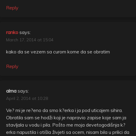
Reply
ranko
says:
March 17, 2014 at 15:04
kako da se vezem sa curom kome da se obratim
Reply
alma
says:
April 2, 2014 at 10:28
Ve? mi je re?eno da smo k?erka i ja pod uticajem sihira.
Obratila sam se hodži koji je napravio zapise koje sam ja
stavljala u vodu i pila. Pošto me moja devetogodišnja k?
erka napustila i otišla živjeti sa ocem, nisam bila u prilici da