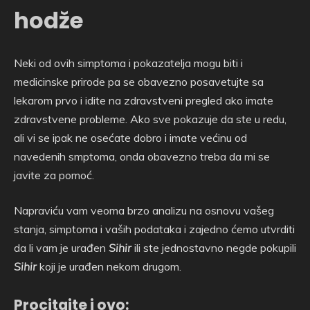
hodže
Neki od ovih simptoma i pokazatelja mogu biti i
medicinske prirode pa se obavezno posavetujte sa
lekarom prvo i idite na zdravstveni pregled ako imate
zdravstvene probleme. Ako sve pokazuje da ste u redu,
ali vi se ipak ne osećate dobro i imate većinu od
navedenih smptoma, onda obavezno treba da mi se
javite za pomoć.
Napraviću vam veoma brzo analizu na osnovu vašeg
stanja, simptoma i vaših podataka i zajedno ćemo utvrditi
da li vam je urađen
Sihir
ili ste jednostavno negde pokupili
Sihir
koji je urađen nekom drugom.
Procitajte i ovo: