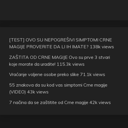
[TEST] OVO SU NEPOGREŠIVI SIMPTOMI CRNE
MAGIJE PROVERITE DA LI IH IMATE?
138k views
ZAŠTITA OD CRNE MAGIJE Ovo su prve 3 stvari
koje morate da uradite!
115.3k views
Vraćanje voljene osobe preko slike
71.1k views
55 znakova da su kod vas simptomi Crne magije
(VIDEO)
43k views
7 načina da se zaštitite od Crne magije
42k views