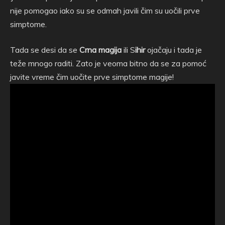
nije pomogao iako su se odmah javili čim su uočili prve
simptome.
Tada se desi da se
Crna magija
ili S
ihir
ojačaju i tada je
teže mnogo raditi. Zato je veoma bitno da se za pomoć
javite vreme čim uočite prve simptome magije!