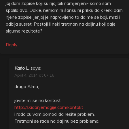
joj dam zapise koji su njoj bili namijenjeni- samo sam
spalila dva. Dakle, nemam ni šansu ni priliku da k?erki dam
njene zapise, jer joj je napravljeno to da me se boji, mrzi i
odbija susret. Postoji li neki tretman na daljinu koji daje
sigurne rezultate?
Reply
Karlo L.
says:
April 4, 2014 at 07:16
draga Alma,
javite mi se na kontakt
http://skidanjemagije.com/kontakt
i rado cu vam pomoci da resite problem.
Tretmani se rade na daljinu bez problema.