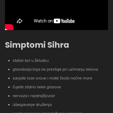
Simptomi Sihra
stalan bol u želudcu
glavobolja koja ne prestaje pri uzimanju lekova
sanjate lose snove i mate često noćne more
čujete stalno neke glasove
nervoza i razdražljivost
izbegavanje druženja