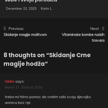
December 22, 2025
Karlo L.
Post
Previous:
Next:
Skidanje magije molitvom
Vitaminske bombe ruskih
navigation
travara
8 thoughts on “
Skidanje Crne
magije hodža
”
ranko
says:
March 17, 2014 at 15:03
treba mi hitno pomoc da vratim sebi svoju djevojku
umrecu bez nje