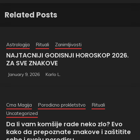
Related Posts
Astrologija
Rituali
Zanimljivosti
NAJTACNIJI GODISNJI HOROSKOP 2026.
ZA SVE ZNAKOVE
January 9, 2026
Karlo L.
Crna Magija
Porodicno prokletstvo
Rituali
Uncategorized
Da li vam komšije rade neko zlo? Evo
kako da prepoznate znakove i zaštitite
sebe i svoju porodicu