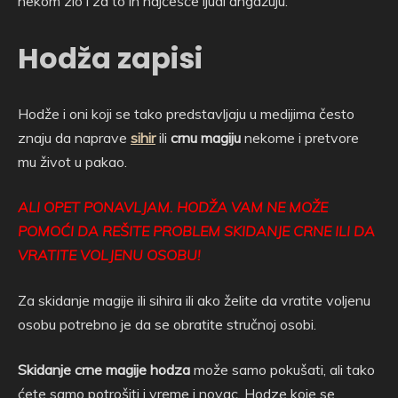
nekom zlo i za to ih najčešće ljudi angažuju.
Hodža zapisi
Hodže i oni koji se tako predstavljaju u medijima često
znaju da naprave
sihir
ili
crnu magiju
nekome i pretvore
mu život u pakao.
ALI OPET PONAVLJAM. HODŽA VAM NE MOŽE
POMOĆI DA REŠITE PROBLEM SKIDANJE CRNE ILI DA
VRATITE VOLJENU OSOBU!
Za skidanje magije ili sihira ili ako želite da vratite voljenu
osobu potrebno je da se obratite stručnoj osobi.
Skidanje crne magije hodza
može samo pokušati, ali tako
ćete samo potrošiti i vreme i novac. Hodze koje se